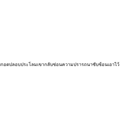
อยโอบกอดปลอบประโลมเขากลับซ่อนความปรารถนาซับซ้อนเอาไว้