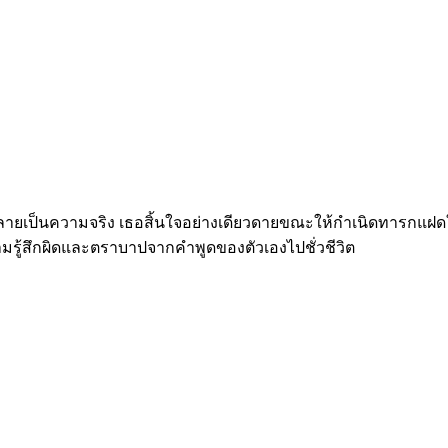
ลายเป็นความจริง เธอสิ้นใจอย่างเดียวดายขณะให้กำเนิดทารกแฝดใน
รู้สึกผิดและตราบาปจากคำพูดของตัวเองไปชั่วชีวิต