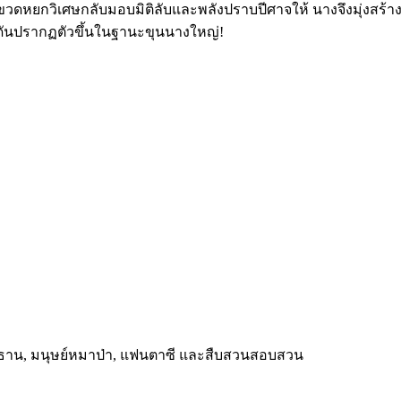
ดหยกวิเศษกลับมอบมิติลับและพลังปราบปีศาจให้ นางจึงมุ่งสร้างคว
ล้วดันปรากฏตัวขึ้นในฐานะขุนนางใหญ่!
ะธาน, มนุษย์หมาป่า, แฟนตาซี และสืบสวนสอบสวน