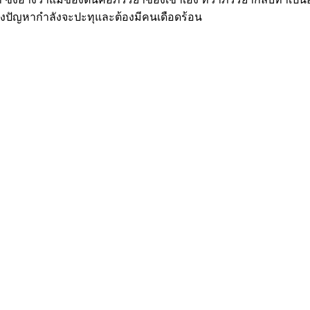
างปัญหากำลังจะปะทุและต้องมีคนเดือดร้อน