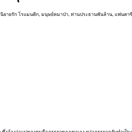
ิ่มกับนิยายรัก โรแมนติก, มนุษย์หมาป่า, ท่านประธานพันล้าน, แฟ
ซึ่งอ้างว่าแม่ของตนคือภรรยาของเขาเอง ทว่าภรรยากลับทำเป็นอารมณ