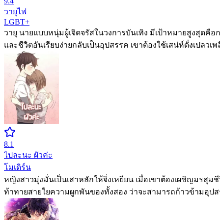
9.4
วายุไฟ
LGBT+
วายุ นายแบบหนุ่มผู้เจิดจรัสในวงการบันเทิง มีเป้าหมายสูงสุดค
และชีวิตอันเรียบง่ายกลับเป็นอุปสรรค เขาต้องใช้เสน่ห์ดั่งเปลว
8.1
ไปละนะ ผัวค่ะ
โมเดิร์น
หญิงสาวมุ่งมั่นเป็นเสาหลักให้จิ่งเหยียน เมื่อเขาต้องเผชิญมร
ท้าทายสายใยความผูกพันของทั้งสอง ว่าจะสามารถก้าวข้ามอุปสรรคโ