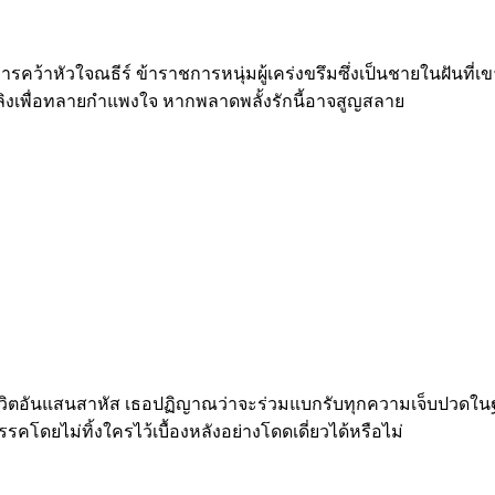
ือการคว้าหัวใจณธีร์ ข้าราชการหนุ่มผู้เคร่งขรึมซึ่งเป็นชายในฝ
เพลิงเพื่อทลายกำแพงใจ หากพลาดพลั้งรักนี้อาจสูญสลาย
สุมชีวิตอันแสนสาหัส เธอปฏิญาณว่าจะร่วมแบกรับทุกความเจ็บปวดใน
ดยไม่ทิ้งใครไว้เบื้องหลังอย่างโดดเดี่ยวได้หรือไม่