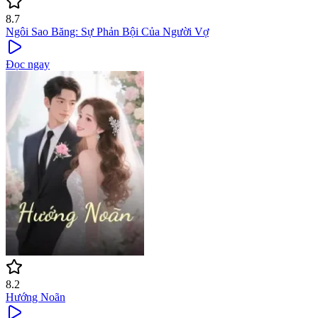
8.7
Ngôi Sao Băng: Sự Phản Bội Của Người Vợ
Đọc ngay
8.2
Hướng Noãn