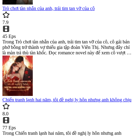
Trò chơi tàn nhẫn của anh, trái tim tan vỡ của cô
7.9
45
Eps
Trong Trò chơi tàn nhẫn của anh, trái tim tan vỡ của cô, cô gái bán
phở bỗng trở thành vợ thiếu gia tập đoàn Viên Thị. Nhưng đây chỉ
là màn trả thù tàn khốc. Đọc romance novel này để xem cô vượt qua
nỗi đau, rũ bỏ quá khứ và tìm lại cuộc đời mới trong thế giới
billionaire đầy cạm bẫy.
Chiến tranh lạnh hai năm, tôi đề nghị ly hôn nhưng anh không chịu
8.0
77
Eps
Trong Chiến tranh lạnh hai năm, tôi đề nghị ly hôn nhưng anh