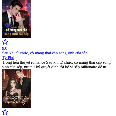
khổng lồ. Câu chuyện billionaire romance này bùng nổ khi người
chồng bí ẩn đứng dậy bảo vệ cô. Đọc web novel để theo dõi màn
trả thù và tình yêu đầy kịch tính.
9.0
Sau khi từ chức, cô mang thai cặp song sinh của sếp
Tỷ Phú
Trong tiểu thuyết romance Sau khi từ chức, cô mang thai cặp song
sinh của sếp, nữ thư ký quyết định rời bỏ vị sếp billionaire để tự lập
nghiệp. Sau 5 năm, cô trở thành CEO quyền lực thâu tóm thị
trường. Đây là web novel kịch tính về sự trả thù và nỗ lực vươn lên
trong giới thượng lưu.