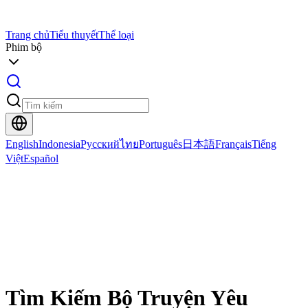
Trang chủ
Tiểu thuyết
Thể loại
Phim bộ
English
Indonesia
Русский
ไทย
Português
日本語
Français
Tiếng
Việt
Español
Tìm Kiếm Bộ Truyện Yêu