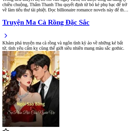
chiều chuộng, Thẩm Thanh Thu quyết định từ bỏ kẻ phụ bạc để trở
về làm tiểu thư tài phiệt. Đọc billionaire romance novels này để theo
dõi hành trình cô kế thừa trăm tỷ và trừng trị kẻ thù cùng sự hậu
thuẫn từ Phó tổng.
Truyện Ma Cà Rồng Đặc Sắc
Khám phá truyện ma cà rồng và ngôn tình kỳ ảo về những kẻ bất
tử, tình yêu cấm kỵ cùng thế giới siêu nhiên mang màu sắc gothic.