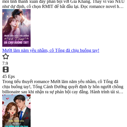
mối tình thanh xuân đầy phản bội với Gia Khang. Thay vì vào NEU
như dự định, cô chọn RMIT để bắt đầu lại. Đọc romance novel hấp
dẫn này tại web novel để theo dõi hành trình chữa lành và trưởng
thành của một young adult fiction.
Mười lăm năm yêu nhầm, cô Tống đã chịu buông tay!
7.9
45
Eps
Trong tiểu thuyết romance Mười lăm năm yêu nhầm, cô Tống đã
chịu buông tay!, Tống Cảnh Đường quyết định ly hôn người chồng
billionaire sau khi nhận ra sự phản bội cay đắng. Hành trình tái sinh
thành chuyên gia y dược rực rỡ khiến đây là một modern novel đầy
lôi cuốn về sự trả giá.