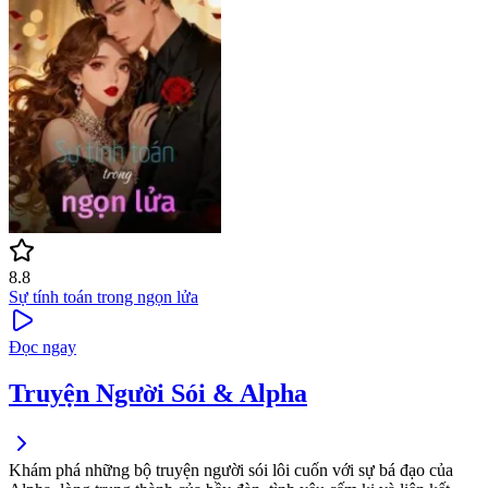
8.8
Sự tính toán trong ngọn lửa
Đọc ngay
Truyện Người Sói & Alpha
Khám phá những bộ truyện người sói lôi cuốn với sự bá đạo của