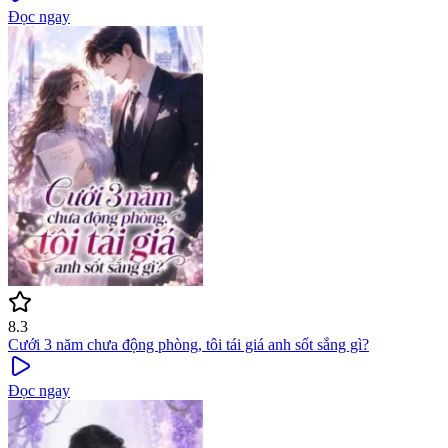
Đọc ngay
8.3
Cưới 3 năm chưa động phòng, tôi tái giá anh sốt sắng gì?
Đọc ngay