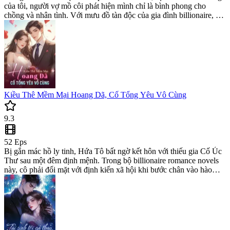
của tôi, người vợ mồ côi phát hiện mình chỉ là bình phong cho
chồng và nhân tình. Với mưu đồ tàn độc của gia đình billionaire, cô
quyết tâm trả thù. Đọc romance novel này để xem màn hạ màn đầy
kịch tính trên web novel.
Kiều Thê Mềm Mại Hoang Dã, Cố Tổng Yêu Vô Cùng
9.3
52
Eps
Bị gắn mác hồ ly tinh, Hứa Tô bất ngờ kết hôn với thiếu gia Cố Úc
Thư sau một đêm định mệnh. Trong bộ billionaire romance novels
này, cô phải đối mặt với định kiến xã hội khi bước chân vào hào
môn. Kiều Thê Mềm Mại Hoang Dã, Cố Tổng Yêu Vô Cùng là
hành trình từ hợp đồng đến tình yêu thực thụ.