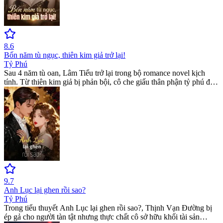
8.6
Bốn năm tù ngục, thiên kim giả trở lại!
Tỷ Phú
Sau 4 năm tù oan, Lâm Tiểu trở lại trong bộ romance novel kịch
tính. Từ thiên kim giả bị phản bội, cô che giấu thân phận tỷ phú để
trả đũa nhà họ Tần. Cuộc hôn nhân với thiếu gia Lục thị mở ra
những bí mật chấn động trong thế giới billionaire romance books
đầy quyền lực và mưu mô.
9.7
Anh Lục lại ghen rồi sao?
Tỷ Phú
Trong tiểu thuyết Anh Lục lại ghen rồi sao?, Thịnh Vạn Đường bị
ép gả cho người tàn tật nhưng thực chất cô sở hữu khối tài sản