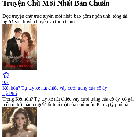
Truyện Chữ Mới Nhất Bản Chuẩn
Đọc truyện chữ trực tuyến mới nhất, bao gồm ngôn tình, tổng tài,
người sói, huyền huyễn và trinh thám.
9.7
Kết hôn? Tự tay xé nát chiếc váy cưới trắng của cô ấy
Tỷ Phú
Trong Kết hôn? Tự tay xé nát chiếc váy cưới trắng của cô ấy, cô gái
mồ côi trở thành người tình bí mật của chú nuôi. Khi vị tỷ phú này
từ chối kết hôn, cô quyết định rời bỏ để tìm hạnh phúc mới. Đọc
romance novel hấp dẫn về sự phản bội và hối hận tại website read
books online free này.