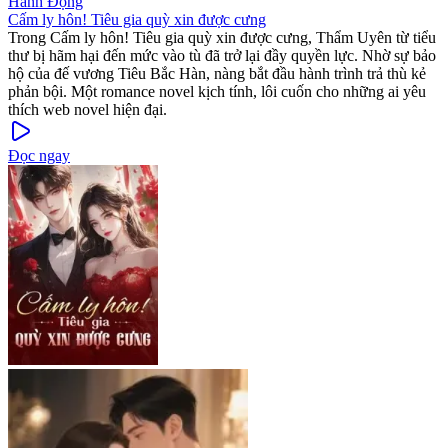
Hành Động
Cấm ly hôn! Tiêu gia quỳ xin được cưng
Trong Cấm ly hôn! Tiêu gia quỳ xin được cưng, Thẩm Uyên từ tiểu
thư bị hãm hại đến mức vào tù đã trở lại đầy quyền lực. Nhờ sự bảo
hộ của đế vương Tiêu Bắc Hàn, nàng bắt đầu hành trình trả thù kẻ
phản bội. Một romance novel kịch tính, lôi cuốn cho những ai yêu
thích web novel hiện đại.
Đọc ngay