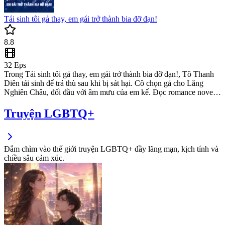
Tái sinh tôi gả thay, em gái trở thành bia đỡ đạn!
8.8
32
Eps
Trong Tái sinh tôi gả thay, em gái trở thành bia đỡ đạn!, Tô Thanh
Diên tái sinh để trả thù sau khi bị sát hại. Cô chọn gả cho Lăng
Nghiên Châu, đối đầu với âm mưu của em kế. Đọc romance novel
đầy kịch tính này tại webnovel để khám phá bí mật đằng sau cuộc
hôn nhân thỏa thuận và mystery kịch tính.
Truyện LGBTQ+
Đắm chìm vào thế giới truyện LGBTQ+ đầy lãng mạn, kịch tính và
chiều sâu cảm xúc.