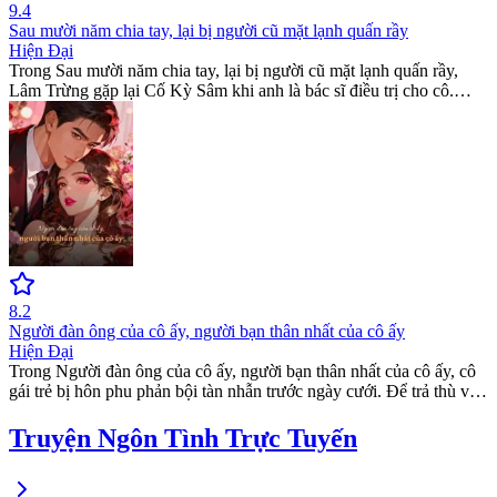
9.4
Sau mười năm chia tay, lại bị người cũ mặt lạnh quấn rầy
Hiện Đại
Trong Sau mười năm chia tay, lại bị người cũ mặt lạnh quấn rầy,
Lâm Trừng gặp lại Cố Kỳ Sâm khi anh là bác sĩ điều trị cho cô.
Từng bị anh vứt bỏ tình cảm, nay cô lột xác khiến anh khao khát
chiếm hữu lại. Đọc webnovel romance này để xem hành trình truy
thê của vị bác sĩ hiện đại đầy kịch tính.
8.2
Người đàn ông của cô ấy, người bạn thân nhất của cô ấy
Hiện Đại
Trong Người đàn ông của cô ấy, người bạn thân nhất của cô ấy, cô
gái trẻ bị hôn phu phản bội tàn nhẫn trước ngày cưới. Để trả thù và
tìm lại công lý, cô quyết định kết hôn cùng bạn thân. Đọc romance
novel hấp dẫn này tại webnovel với những tình tiết modern novel
Truyện Ngôn Tình Trực Tuyến
đầy lôi cuốn.