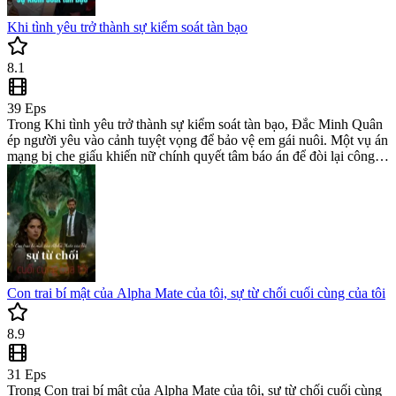
Khi tình yêu trở thành sự kiểm soát tàn bạo
8.1
39
Eps
Trong Khi tình yêu trở thành sự kiểm soát tàn bạo, Đắc Minh Quân
ép người yêu vào cảnh tuyệt vọng để bảo vệ em gái nuôi. Một vụ án
mạng bị che giấu khiến nữ chính quyết tâm báo án để đòi lại công
lý. Đọc romance novel đầy kịch tính và mystery story này ngay trên
web novel.
Con trai bí mật của Alpha Mate của tôi, sự từ chối cuối cùng của tôi
8.9
31
Eps
Trong Con trai bí mật của Alpha Mate của tôi, sự từ chối cuối cùng