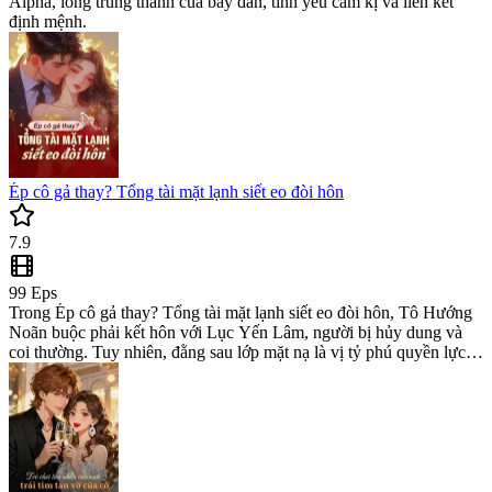
Alpha, lòng trung thành của bầy đàn, tình yêu cấm kị và liên kết
định mệnh.
Ép cô gả thay? Tổng tài mặt lạnh siết eo đòi hôn
7.9
99
Eps
Trong Ép cô gả thay? Tổng tài mặt lạnh siết eo đòi hôn, Tô Hướng
Noãn buộc phải kết hôn với Lục Yến Lâm, người bị hủy dung và
coi thường. Tuy nhiên, đằng sau lớp mặt nạ là vị tỷ phú quyền lực.
Đọc romance novel này để xem hành trình tình yêu đầy kịch tính
trong bộ billionaire romance books hấp dẫn.