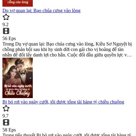
Dụ vợ quan lại: Bạo chúa cưng vào lòng
9.2
56
Eps
Trong Dụ vợ quan lại: Bạo chúa cưng vào lòng, Kiều Sơ Nguyệt bị
chồng phản bội sau khi hy sinh đời con gái cho vị hoàng đế tàn
nhẫn để đổi lấy danh lợi cho hắn. Cuộc đối đầu giữa quyền lực và
thù hận trong bộ romance novel này sẽ đẩy cô vào hành trình phục
thù đầy kịch tính và hành động.
Bị bỏ rơi vào ngày cưới, tôi được tổng tài hàng tỷ chiều chuộng
9.7
58
Eps
Trong tiểu thuyết Bị bỏ rơi vào ngày cưới, tôi được tổng tài hàng tỷ