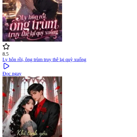
8.5
Ly hôn rồi, ông trùm truy thê lại quỳ xuống
Đọc ngay