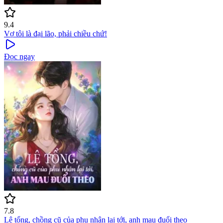
9.4
Vợ tôi là đại lão, phải chiều chứ!
Đọc ngay
7.8
Lệ tổng, chồng cũ của phu nhân lại tới, anh mau đuổi theo