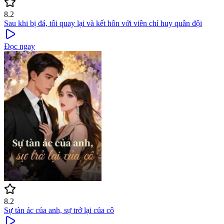
8.2
Sau khi bị đá, tôi quay lại và kết hôn với viên chỉ huy quân đội
Đọc ngay
8.2
Sự tàn ác của anh, sự trở lại của cô