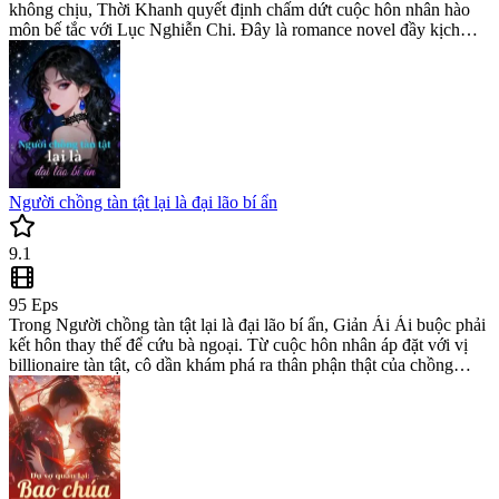
không chịu, Thời Khanh quyết định chấm dứt cuộc hôn nhân hào
môn bế tắc với Lục Nghiễn Chi. Đây là romance novel đầy kịch
tính về sự lựa chọn giữa buông bỏ và níu kéo, một billionaire
romance books không thể bỏ lỡ cho độc giả.
Người chồng tàn tật lại là đại lão bí ẩn
9.1
95
Eps
Trong Người chồng tàn tật lại là đại lão bí ẩn, Giản Ái Ái buộc phải
kết hôn thay thế để cứu bà ngoại. Từ cuộc hôn nhân áp đặt với vị
billionaire tàn tật, cô dần khám phá ra thân phận thật của chồng
mình. Đọc ngay romance novel đầy lôi cuốn này tại kho web novel
hấp dẫn nhất.