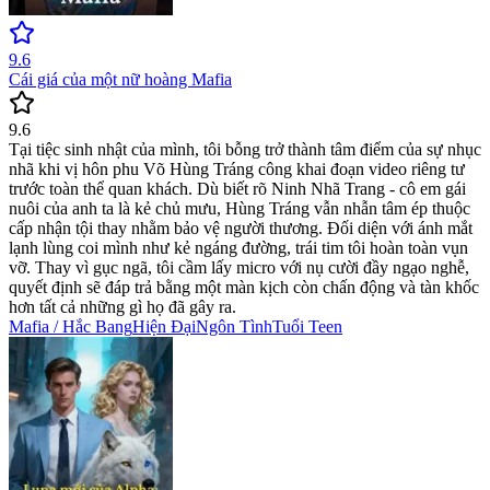
9.6
Cái giá của một nữ hoàng Mafia
9.6
Tại tiệc sinh nhật của mình, tôi bỗng trở thành tâm điểm của sự nhục
nhã khi vị hôn phu Võ Hùng Tráng công khai đoạn video riêng tư
trước toàn thể quan khách. Dù biết rõ Ninh Nhã Trang - cô em gái
nuôi của anh ta là kẻ chủ mưu, Hùng Tráng vẫn nhẫn tâm ép thuộc
cấp nhận tội thay nhằm bảo vệ người thương. Đối diện với ánh mắt
lạnh lùng coi mình như kẻ ngáng đường, trái tim tôi hoàn toàn vụn
vỡ. Thay vì gục ngã, tôi cầm lấy micro với nụ cười đầy ngạo nghễ,
quyết định sẽ đáp trả bằng một màn kịch còn chấn động và tàn khốc
hơn tất cả những gì họ đã gây ra.
Mafia / Hắc Bang
Hiện Đại
Ngôn Tình
Tuổi Teen