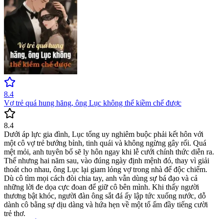
8.4
Vợ trẻ quá hung hăng, ông Lục không thể kiềm chế được
8.4
Dưới áp lực gia đình, Lục tổng uy nghiêm buộc phải kết hôn với
một cô vợ trẻ bướng bỉnh, tinh quái và không ngừng gây rối. Quá
mệt mỏi, anh tuyên bố sẽ ly hôn ngay khi lễ cưới chính thức diễn ra.
Thế nhưng hai năm sau, vào đúng ngày định mệnh đó, thay vì giải
thoát cho nhau, ông Lục lại giam lỏng vợ trong nhà để độc chiếm.
Dù cô tìm mọi cách đòi chia tay, anh vẫn dùng sự bá đạo và cả
những lời đe dọa cực đoan để giữ cô bên mình. Khi thấy người
thương bật khóc, người đàn ông sắt đá ấy lập tức xuống nước, dỗ
dành cô bằng sự dịu dàng và hứa hẹn về một tổ ấm đầy tiếng cười
trẻ thơ.