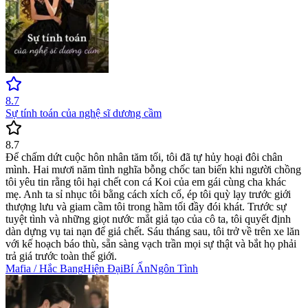
8.7
Sự tính toán của nghệ sĩ dương cầm
8.7
Để chấm dứt cuộc hôn nhân tăm tối, tôi đã tự hủy hoại đôi chân
mình. Hai mươi năm tình nghĩa bỗng chốc tan biến khi người chồng
tôi yêu tin rằng tôi hại chết con cá Koi của em gái cùng cha khác
mẹ. Anh ta sỉ nhục tôi bằng cách xích cổ, ép tôi quỳ lạy trước giới
thượng lưu và giam cầm tôi trong hầm tối đầy đói khát. Trước sự
tuyệt tình và những giọt nước mắt giả tạo của cô ta, tôi quyết định
dàn dựng vụ tai nạn để giả chết. Sáu tháng sau, tôi trở về trên xe lăn
với kế hoạch báo thù, sẵn sàng vạch trần mọi sự thật và bắt họ phải
trả giá trước toàn thế giới.
Mafia / Hắc Bang
Hiện Đại
Bí Ẩn
Ngôn Tình