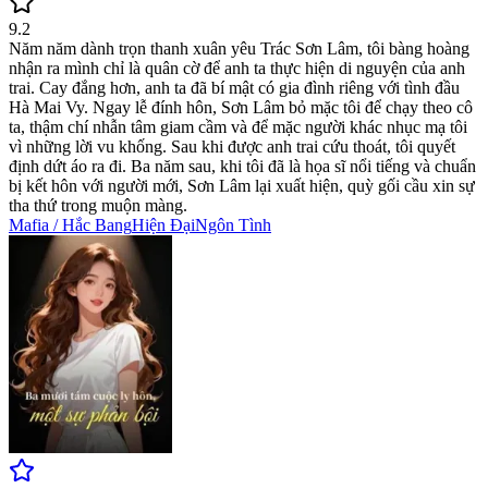
9.2
Năm năm dành trọn thanh xuân yêu Trác Sơn Lâm, tôi bàng hoàng
nhận ra mình chỉ là quân cờ để anh ta thực hiện di nguyện của anh
trai. Cay đắng hơn, anh ta đã bí mật có gia đình riêng với tình đầu
Hà Mai Vy. Ngay lễ đính hôn, Sơn Lâm bỏ mặc tôi để chạy theo cô
ta, thậm chí nhẫn tâm giam cầm và để mặc người khác nhục mạ tôi
vì những lời vu khống. Sau khi được anh trai cứu thoát, tôi quyết
định dứt áo ra đi. Ba năm sau, khi tôi đã là họa sĩ nổi tiếng và chuẩn
bị kết hôn với người mới, Sơn Lâm lại xuất hiện, quỳ gối cầu xin sự
tha thứ trong muộn màng.
Mafia / Hắc Bang
Hiện Đại
Ngôn Tình