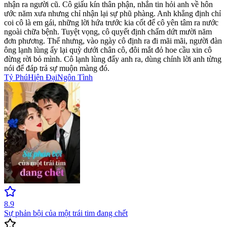
nhận ra người cũ. Cô giấu kín thân phận, nhắn tin hỏi anh về hôn
ước năm xưa nhưng chỉ nhận lại sự phũ phàng. Anh khẳng định chỉ
coi cô là em gái, những lời hứa trước kia cốt để cô yên tâm ra nước
ngoài chữa bệnh. Tuyệt vọng, cô quyết định chấm dứt mười năm
đơn phương. Thế nhưng, vào ngày cô định ra đi mãi mãi, người đàn
ông lạnh lùng ấy lại quỳ dưới chân cô, đôi mắt đỏ hoe cầu xin cô
đừng rời bỏ mình. Cô lạnh lùng đẩy anh ra, dùng chính lời anh từng
nói để đáp trả sự muộn màng đó.
Tỷ Phú
Hiện Đại
Ngôn Tình
8.9
Sự phản bội của một trái tim đang chết