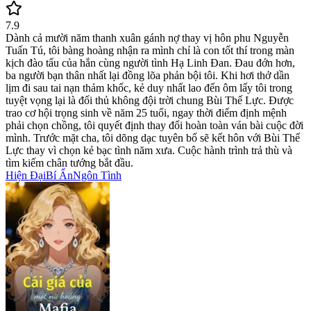
7.9
Dành cả mười năm thanh xuân gánh nợ thay vị hôn phu Nguyễn
Tuấn Tú, tôi bàng hoàng nhận ra mình chỉ là con tốt thí trong màn
kịch đào tẩu của hắn cùng người tình Hạ Linh Đan. Đau đớn hơn,
ba người bạn thân nhất lại đồng lõa phản bội tôi. Khi hơi thở dần
lịm đi sau tai nạn thảm khốc, kẻ duy nhất lao đến ôm lấy tôi trong
tuyệt vọng lại là đối thủ không đội trời chung Bùi Thế Lực. Được
trao cơ hội trọng sinh về năm 25 tuổi, ngay thời điểm định mệnh
phải chọn chồng, tôi quyết định thay đổi hoàn toàn ván bài cuộc đời
mình. Trước mặt cha, tôi dõng dạc tuyên bố sẽ kết hôn với Bùi Thế
Lực thay vì chọn kẻ bạc tình năm xưa. Cuộc hành trình trả thù và
tìm kiếm chân tướng bắt đầu.
Hiện Đại
Bí Ẩn
Ngôn Tình