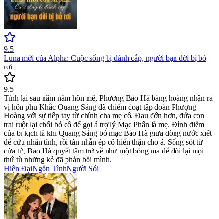
9.5
Luna mới của Alpha: Cuộc sống bị đánh cắp, người bạn đời bị bỏ
rơi
9.5
Tỉnh lại sau năm năm hôn mê, Phương Bảo Hà bàng hoàng nhận ra
vị hôn phu Khắc Quang Sáng đã chiếm đoạt tập đoàn Phượng
Hoàng với sự tiếp tay từ chính cha mẹ cô. Đau đớn hơn, đứa con
trai ruột lại chối bỏ cô để gọi ả trợ lý Mạc Phấn là mẹ. Đỉnh điểm
của bi kịch là khi Quang Sáng bỏ mặc Bảo Hà giữa dòng nước xiết
để cứu nhân tình, rồi tàn nhẫn ép cô hiến thận cho ả. Sống sót từ
cửa tử, Bảo Hà quyết tâm trở về như một bóng ma để đòi lại mọi
thứ từ những kẻ đã phản bội mình.
Hiện Đại
Ngôn Tình
Người Sói