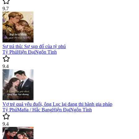
9.7
Sự trả thù: Sự sụp đổ của tỷ phú
Tỷ Phú
Hiện Đại
Ngôn Tình
9.4
Vợ trẻ quá yếu đuối, ông Lục lại đang thi hành gia pháp
Tỷ Phú
Mafia / Hắc Bang
Hiện Đại
Ngôn Tình
9.4