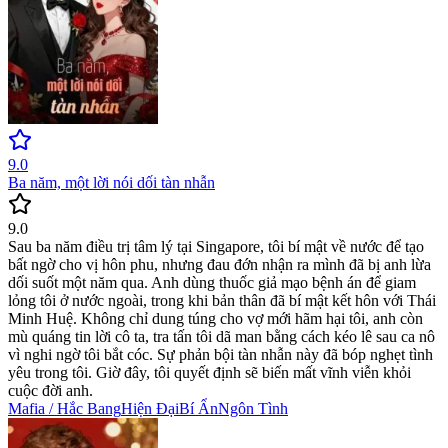
9.0
Ba năm, một lời nói dối tàn nhẫn
9.0
Sau ba năm điều trị tâm lý tại Singapore, tôi bí mật về nước để tạo
bất ngờ cho vị hôn phu, nhưng đau đớn nhận ra mình đã bị anh lừa
dối suốt một năm qua. Anh dùng thuốc giả mạo bệnh án để giam
lỏng tôi ở nước ngoài, trong khi bản thân đã bí mật kết hôn với Thái
Minh Huệ. Không chỉ dung túng cho vợ mới hãm hại tôi, anh còn
mù quáng tin lời cô ta, tra tấn tôi dã man bằng cách kéo lê sau ca nô
vì nghi ngờ tôi bắt cóc. Sự phản bội tàn nhẫn này đã bóp nghẹt tình
yêu trong tôi. Giờ đây, tôi quyết định sẽ biến mất vĩnh viễn khỏi
cuộc đời anh.
Mafia / Hắc Bang
Hiện Đại
Bí Ẩn
Ngôn Tình