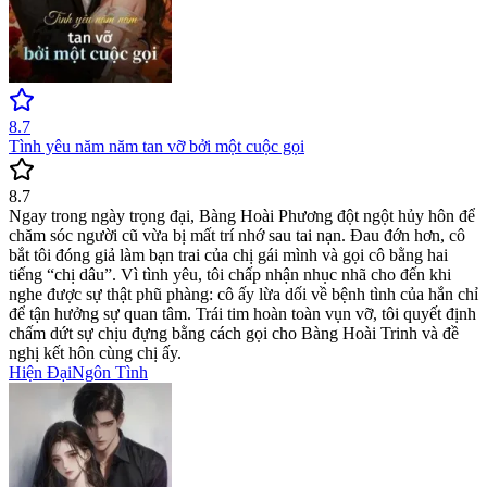
8.7
Tình yêu năm năm tan vỡ bởi một cuộc gọi
8.7
Ngay trong ngày trọng đại, Bàng Hoài Phương đột ngột hủy hôn để
chăm sóc người cũ vừa bị mất trí nhớ sau tai nạn. Đau đớn hơn, cô
bắt tôi đóng giả làm bạn trai của chị gái mình và gọi cô bằng hai
tiếng “chị dâu”. Vì tình yêu, tôi chấp nhận nhục nhã cho đến khi
nghe được sự thật phũ phàng: cô ấy lừa dối về bệnh tình của hắn chỉ
để tận hưởng sự quan tâm. Trái tim hoàn toàn vụn vỡ, tôi quyết định
chấm dứt sự chịu đựng bằng cách gọi cho Bàng Hoài Trinh và đề
nghị kết hôn cùng chị ấy.
Hiện Đại
Ngôn Tình