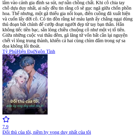
lâm vào cảnh gia đình sa sút, nợ nần chồng chất. Khi cô chia tay
chỗ dựa duy nhất, ai nấy đều tin rằng cô sẽ gục ngã giữa chốn phồn
hoa. Thế nhưng, một gã thiếu gia nổi loạn, điên cuồng đã xuất hiện
và cuốn lấy đời cô. Có tin đồn rằng kẻ máu lạnh ấy chẳng ngại dùng
thủ đoạn bất chính để cướp đoạt người đẹp từ tay bạn thân. Hắn
không tiếc tiền bạc, sẵn lòng chiều chuộng cô như một vị tổ tiên.
Giữa những cuộc vui thâu đêm, gã lãng tử vốn bất cần lại nguyện
chết vì lòng trung thành, khiến cả hai cùng chìm đắm trong sự sa
đọa không lối thoát.
Tỷ Phú
Hiện Đại
Ngôn Tình
7.9
Đối thủ của tôi, niềm hy vọng duy nhất của tôi