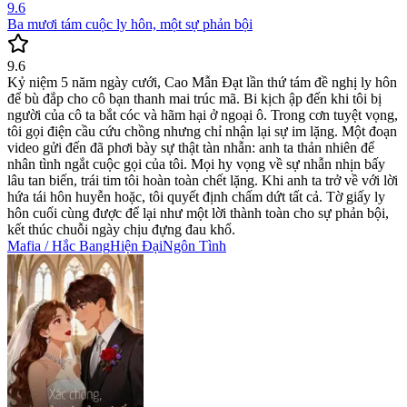
9.6
Ba mươi tám cuộc ly hôn, một sự phản bội
9.6
Kỷ niệm 5 năm ngày cưới, Cao Mẫn Đạt lần thứ tám đề nghị ly hôn
để bù đắp cho cô bạn thanh mai trúc mã. Bi kịch ập đến khi tôi bị
người của cô ta bắt cóc và hãm hại ở ngoại ô. Trong cơn tuyệt vọng,
tôi gọi điện cầu cứu chồng nhưng chỉ nhận lại sự im lặng. Một đoạn
video gửi đến đã phơi bày sự thật tàn nhẫn: anh ta thản nhiên để
nhân tình ngắt cuộc gọi của tôi. Mọi hy vọng về sự nhẫn nhịn bấy
lâu tan biến, trái tim tôi hoàn toàn chết lặng. Khi anh ta trở về với lời
hứa tái hôn huyễn hoặc, tôi quyết định chấm dứt tất cả. Tờ giấy ly
hôn cuối cùng được để lại như một lời thành toàn cho sự phản bội,
kết thúc chuỗi ngày chịu đựng đau khổ.
Mafia / Hắc Bang
Hiện Đại
Ngôn Tình