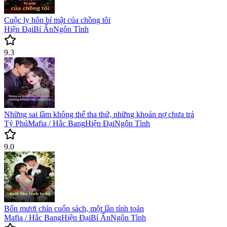
Cuộc ly hôn bí mật của chồng tôi
Hiện Đại
Bí Ẩn
Ngôn Tình
9.3
Những sai lầm không thể tha thứ, những khoản nợ chưa trả
Tỷ Phú
Mafia / Hắc Bang
Hiện Đại
Ngôn Tình
9.0
Bốn mươi chín cuốn sách, một lần tính toán
Mafia / Hắc Bang
Hiện Đại
Bí Ẩn
Ngôn Tình