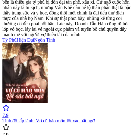
bên là thiếu gia tỷ phú bị đồn đại tàn phế, xấu xí. Cứ ngỡ cuộc hôn
nhân này là bi kịch, nhưng Vân Khê dần hé lộ thân phận thật là bậc
thầy trang sức và y học, đồng thời mới chính là đại tiểu thư đích
thực của nhà họ Nam. Khi sự thật phơi bày, những kẻ từng coi
thường cô đều phải hối hận. Lúc này, Doanh Tẫn Hàn cũng rũ bỏ
lớp vỏ bọc, lấy lại vẻ ngoài cực phẩm và tuyên bố chủ quyền đầy
mạnh mẽ với người vợ thiên tài của mình.
Tỷ Phú
Hiện Đại
Ngôn Tình
7.9
Tinh đồ lấp lánh: Vợ cũ hào môn lột xác bất ngờ
7.9