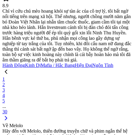
8.9
Chỉ vì cứu chú mèo hoang khỏi sự tàn ác của cô trợ lý, tôi bất ngờ
nổi tiếng trên mạng xã hội. Thế nhưng, người chồng mười năm gắn
bó Đoàn Việt Nhân lại nhẫn tâm chuốc thuốc, giam cầm tôi tại một
nhà kho hẻo lánh. Hắn livestream cảnh tôi bị đàn chó đói tấn công
trước hàng triệu người để ép tôi quỳ gối xin lỗi Ninh Thu Huyền.
Hắn bênh vực kẻ thứ ba, phủ nhận mọi công lao gầy dựng sự
nghiệp từ tay trắng của tôi. Tuy nhiên, khi đôi cẩu nam nữ đang đắc
thắng thì cảnh sát bất ngờ ập đến bao vây. Họ không thể ngờ rằng,
toàn bộ sự việc kinh hoàng này chính là cái bẫy hoàn hảo mà tôi đã
âm thầm giăng ra để bắt họ phải trả giá.
Hành Động
Kinh Dị
Mafia / Hắc Bang
Hiện Đại
Ngôn Tình
1
2
3
4
5
...
30
Về Melolo
Hãy đến với Melolo, thiên đường truyện chữ và phim ngắn thế hệ