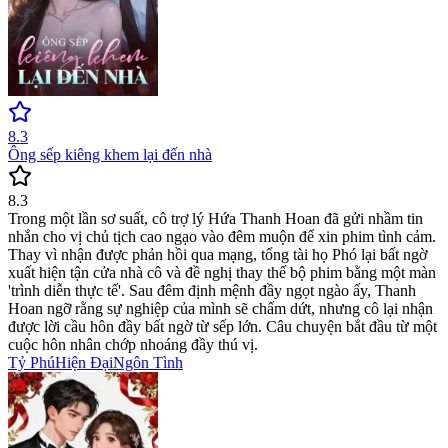
8.3
Ông sếp kiêng khem lại đến nhà
8.3
Trong một lần sơ suất, cô trợ lý Hứa Thanh Hoan đã gửi nhầm tin
nhắn cho vị chủ tịch cao ngạo vào đêm muộn để xin phim tình cảm.
Thay vì nhận được phản hồi qua mạng, tổng tài họ Phó lại bất ngờ
xuất hiện tận cửa nhà cô và đề nghị thay thế bộ phim bằng một màn
'trình diễn thực tế'. Sau đêm định mệnh đầy ngọt ngào ấy, Thanh
Hoan ngỡ rằng sự nghiệp của mình sẽ chấm dứt, nhưng cô lại nhận
được lời cầu hôn đầy bất ngờ từ sếp lớn. Câu chuyện bắt đầu từ một
cuộc hôn nhân chớp nhoáng đầy thú vị.
Tỷ Phú
Hiện Đại
Ngôn Tình