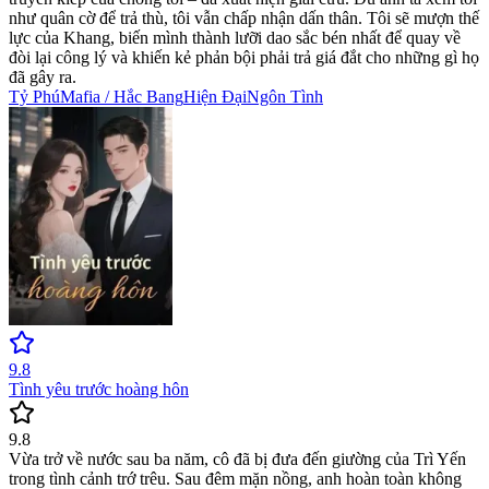
như quân cờ để trả thù, tôi vẫn chấp nhận dấn thân. Tôi sẽ mượn thế
lực của Khang, biến mình thành lưỡi dao sắc bén nhất để quay về
đòi lại công lý và khiến kẻ phản bội phải trả giá đắt cho những gì họ
đã gây ra.
Tỷ Phú
Mafia / Hắc Bang
Hiện Đại
Ngôn Tình
9.8
Tình yêu trước hoàng hôn
9.8
Vừa trở về nước sau ba năm, cô đã bị đưa đến giường của Trì Yến
trong tình cảnh trớ trêu. Sau đêm mặn nồng, anh hoàn toàn không