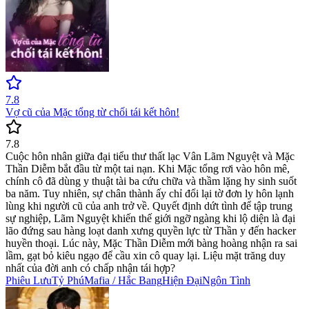
7.8
Vợ cũ của Mặc tổng từ chối tái kết hôn!
7.8
Cuộc hôn nhân giữa đại tiểu thư thất lạc Vân Lãm Nguyệt và Mặc
Thần Diễm bắt đầu từ một tai nạn. Khi Mặc tổng rơi vào hôn mê,
chính cô đã dùng y thuật tài ba cứu chữa và thầm lặng hy sinh suốt
ba năm. Tuy nhiên, sự chân thành ấy chỉ đổi lại tờ đơn ly hôn lạnh
lùng khi người cũ của anh trở về. Quyết định dứt tình để tập trung
sự nghiệp, Lãm Nguyệt khiến thế giới ngỡ ngàng khi lộ diện là đại
lão đứng sau hàng loạt danh xưng quyền lực từ Thần y đến hacker
huyền thoại. Lúc này, Mặc Thần Diễm mới bàng hoàng nhận ra sai
lầm, gạt bỏ kiêu ngạo để cầu xin cô quay lại. Liệu mặt trăng duy
nhất của đời anh có chấp nhận tái hợp?
Phiêu Lưu
Tỷ Phú
Mafia / Hắc Bang
Hiện Đại
Ngôn Tình