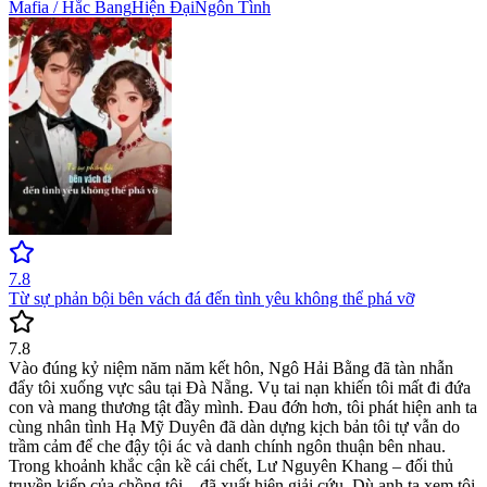
Mafia / Hắc Bang
Hiện Đại
Ngôn Tình
7.8
Từ sự phản bội bên vách đá đến tình yêu không thể phá vỡ
7.8
Vào đúng kỷ niệm năm năm kết hôn, Ngô Hải Bằng đã tàn nhẫn
đẩy tôi xuống vực sâu tại Đà Nẵng. Vụ tai nạn khiến tôi mất đi đứa
con và mang thương tật đầy mình. Đau đớn hơn, tôi phát hiện anh ta
cùng nhân tình Hạ Mỹ Duyên đã dàn dựng kịch bản tôi tự vẫn do
trầm cảm để che đậy tội ác và danh chính ngôn thuận bên nhau.
Trong khoảnh khắc cận kề cái chết, Lư Nguyên Khang – đối thủ
truyền kiếp của chồng tôi – đã xuất hiện giải cứu. Dù anh ta xem tôi