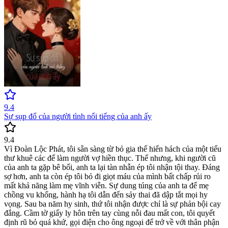
9.4
Sự sụp đổ của người tình nổi tiếng của anh ấy
9.4
Vì Đoàn Lộc Phát, tôi sẵn sàng từ bỏ gia thế hiển hách của một tiểu
thư khuê các để làm người vợ hiền thục. Thế nhưng, khi người cũ
của anh ta gặp bê bối, anh ta lại tàn nhẫn ép tôi nhận tội thay. Đáng
sợ hơn, anh ta còn ép tôi bỏ đi giọt máu của mình bất chấp rủi ro
mất khả năng làm mẹ vĩnh viễn. Sự dung túng của anh ta để mẹ
chồng vu khống, hành hạ tôi dẫn đến sảy thai đã dập tắt mọi hy
vọng. Sau ba năm hy sinh, thứ tôi nhận được chỉ là sự phản bội cay
đắng. Cầm tờ giấy ly hôn trên tay cùng nỗi đau mất con, tôi quyết
định rũ bỏ quá khứ, gọi điện cho ông ngoại để trở về với thân phận