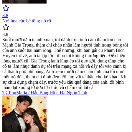
8.8
Nơi hoa cúc bê tông nở rộ
8.8
Suốt mười năm thanh xuân, tôi dành trọn tình cảm thầm kín cho
Mạnh Gia Trọng, thậm chí chấp nhận làm người tình trong bóng tối
của anh suốt hai năm ròng. Thế nhưng, khi bạn gái cũ Phạm Bích
Huyền trở về, anh ta lập tức rũ bỏ tôi không thương tiếc. Để chiều
lòng người cũ, Gia Trọng lạnh lùng ép tôi quỳ gối, dung túng cho
cô ta làm nhục danh dự tôi trên mạng xã hội và đẩy tôi vào cảnh bị
cả thành phố phỉ báng. Anh xem mười năm chân tình của tôi như
một trò đùa, thậm chí định đem tôi làm vật tế thần cho kẻ khác. Khi
sự chịu đựng chạm đáy, trước yêu cầu quá đáng của anh, tôi bình
thản đặt xuống tờ đơn từ chức và chấm dứt tất cả.
Tỷ Phú
Mafia / Hắc Bang
Hiện Đại
Ngôn Tình