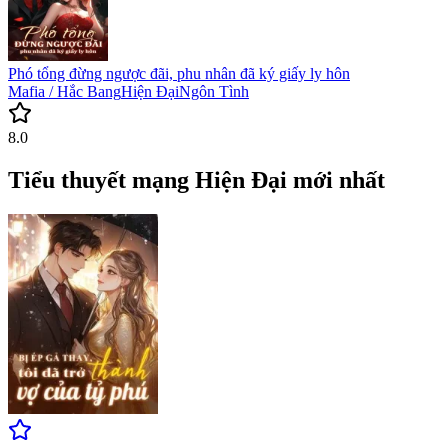
Phó tổng đừng ngược đãi, phu nhân đã ký giấy ly hôn
Mafia / Hắc Bang
Hiện Đại
Ngôn Tình
8.0
Tiểu thuyết mạng Hiện Đại mới nhất