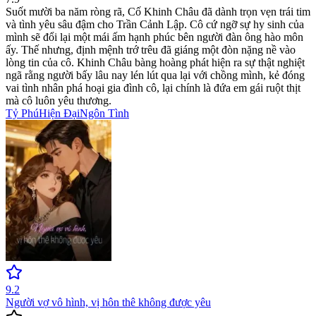
Suốt mười ba năm ròng rã, Cố Khinh Châu đã dành trọn vẹn trái tim
và tình yêu sâu đậm cho Trần Cảnh Lập. Cô cứ ngỡ sự hy sinh của
mình sẽ đổi lại một mái ấm hạnh phúc bên người đàn ông hào môn
ấy. Thế nhưng, định mệnh trớ trêu đã giáng một đòn nặng nề vào
lòng tin của cô. Khinh Châu bàng hoàng phát hiện ra sự thật nghiệt
ngã rằng người bấy lâu nay lén lút qua lại với chồng mình, kẻ đóng
vai tình nhân phá hoại gia đình cô, lại chính là đứa em gái ruột thịt
mà cô luôn yêu thương.
Tỷ Phú
Hiện Đại
Ngôn Tình
9.2
Người vợ vô hình, vị hôn thê không được yêu