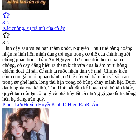
8.5
Xác chồng, sự trả thù của cô ấy
8.5
Tỉnh dậy sau vụ tai nạn thảm khốc, Nguyễn Thu Huệ bàng hoàng
nhận ra linh hồn mình đang trú ngụ trong cơ thể của chính người
chồng phản bội – Trần An Nguyên. Từ cuộc đối thoại của mẹ
chồng, cô cay đắng hiểu ra thảm kịch vừa qua là âm mưu hòng
chiếm đoạt tài sản để anh ta rước nhân tình về nhà. Chứng kiến
cảnh con gái nhỏ bị bạo hành, cơ thể đầy vết bầm tím và sốt cao
trong sự ghẻ lạnh, lòng thù hận trong cô bùng cháy mãnh liệt. Dưới
danh nghĩa của kẻ thù, Thu Huệ bắt đầu kế hoạch trả thù tàn khốc,
quyết tâm đòi lại công lý và phá hủy tất cả những gì gia đình chồng
hèn hạ đang trân quý.
Phiêu Lưu
Huyền Huyễn
Kinh Dị
Hiện Đại
Bí Ẩn