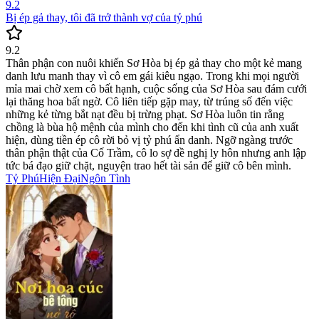
9.2
Bị ép gả thay, tôi đã trở thành vợ của tỷ phú
9.2
Thân phận con nuôi khiến Sơ Hòa bị ép gả thay cho một kẻ mang
danh lưu manh thay vì cô em gái kiêu ngạo. Trong khi mọi người
mỉa mai chờ xem cô bất hạnh, cuộc sống của Sơ Hòa sau đám cưới
lại thăng hoa bất ngờ. Cô liên tiếp gặp may, từ trúng số đến việc
những kẻ từng bắt nạt đều bị trừng phạt. Sơ Hòa luôn tin rằng
chồng là bùa hộ mệnh của mình cho đến khi tình cũ của anh xuất
hiện, dùng tiền ép cô rời bỏ vị tỷ phú ẩn danh. Ngỡ ngàng trước
thân phận thật của Cố Trầm, cô lo sợ đề nghị ly hôn nhưng anh lập
tức bá đạo giữ chặt, nguyện trao hết tài sản để giữ cô bên mình.
Tỷ Phú
Hiện Đại
Ngôn Tình