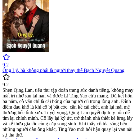
9.2
Ông Lý, bà không phải là người thay thế Bạch Nguyệt Quang
9.2
Shen Qing Lan, tiểu thư tập đoàn trang sức danh tiếng, không may
mất trí nhớ sau tai nạn và được Li Ting Yao cứu mạng. Dù kết hôn
ba năm, cô vẫn chỉ là cái bóng của người cũ trong lòng anh. Đỉnh
điểm đau khổ là khi cô bị bắt cóc, cận kề cái chết, anh lại mải mê
thương tiếc tình xưa. Tuyệt vọng, Qing Lan quyết định ly hôn để
tìm lại chính mình. Cô lấy lại ký ức, trở thành nhà thiết kế lừng lẫy
và kế thừa gia tộc cùng cặp song sinh. Khi thấy cô tỏa sáng bên
những người đàn ông khác, Ting Yao mới hối hận quay lại van nài
sự tha thứ.