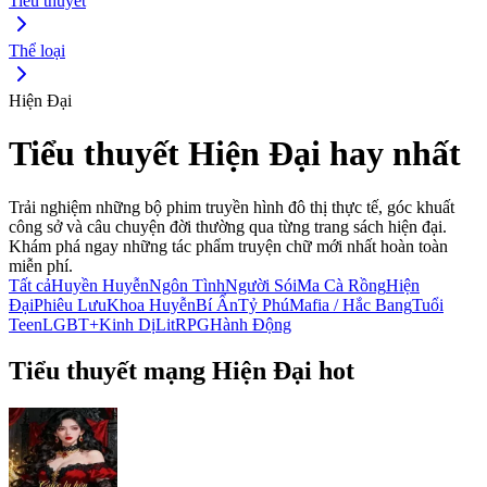
Tiểu thuyết
Thể loại
Hiện Đại
Tiểu thuyết Hiện Đại hay nhất
Trải nghiệm những bộ phim truyền hình đô thị thực tế, góc khuất
công sở và câu chuyện đời thường qua từng trang sách hiện đại.
Khám phá ngay những tác phẩm truyện chữ mới nhất hoàn toàn
miễn phí.
Tất cả
Huyền Huyễn
Ngôn Tình
Người Sói
Ma Cà Rồng
Hiện
Đại
Phiêu Lưu
Khoa Huyễn
Bí Ẩn
Tỷ Phú
Mafia / Hắc Bang
Tuổi
Teen
LGBT+
Kinh Dị
LitRPG
Hành Động
Tiểu thuyết mạng Hiện Đại hot