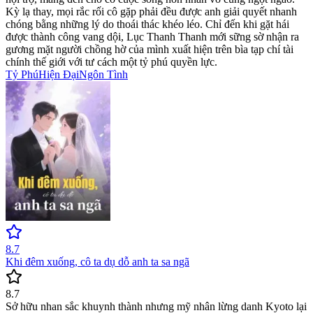
Kỳ lạ thay, mọi rắc rối cô gặp phải đều được anh giải quyết nhanh
chóng bằng những lý do thoái thác khéo léo. Chỉ đến khi gặt hái
được thành công vang dội, Lục Thanh Thanh mới sững sờ nhận ra
gương mặt người chồng hờ của mình xuất hiện trên bìa tạp chí tài
chính thế giới với tư cách một tỷ phú quyền lực.
Tỷ Phú
Hiện Đại
Ngôn Tình
8.7
Khi đêm xuống, cô ta dụ dỗ anh ta sa ngã
8.7
Sở hữu nhan sắc khuynh thành nhưng mỹ nhân lừng danh Kyoto lại