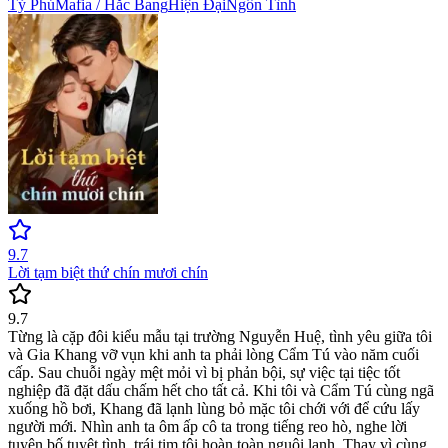
Tỷ Phú
Mafia / Hắc Bang
Hiện Đại
Ngôn Tình
9.7
Lời tạm biệt thứ chín mươi chín
9.7
Từng là cặp đôi kiểu mẫu tại trường Nguyễn Huệ, tình yêu giữa tôi
và Gia Khang vỡ vụn khi anh ta phải lòng Cẩm Tú vào năm cuối
cấp. Sau chuỗi ngày mệt mỏi vì bị phản bội, sự việc tại tiệc tốt
nghiệp đã đặt dấu chấm hết cho tất cả. Khi tôi và Cẩm Tú cùng ngã
xuống hồ bơi, Khang đã lạnh lùng bỏ mặc tôi chới với để cứu lấy
người mới. Nhìn anh ta ôm ấp cô ta trong tiếng reo hò, nghe lời
tuyên bố tuyệt tình, trái tim tôi hoàn toàn nguội lạnh. Thay vì cùng