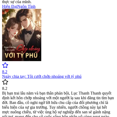
thực sự của mình.
Hiện Đại
Ngôn Tình
8.2
Ngày chia tay: Tôi cưới chớp nhoáng với tỷ phú
8.2
Bị bạn trai lâu năm và bạn thân phản bội, Lục Thanh Thanh quyết
định kết hôn chớp nhoáng với một người lạ sau khi đăng tin tìm bạn
đời. Ban đầu, cô nghi ngờ lời hứa chu cấp của đối phương chỉ là
biểu hiện của sự gia trưởng. Tuy nhiên, người chồng này lại hết
mực nuông chiều, từ việc ủng hộ sự nghiệp đến san sẻ gánh nặng
nội trợ, mang đến cho cô cuộc sống hôn nhân vô cùng ngọt ngào.