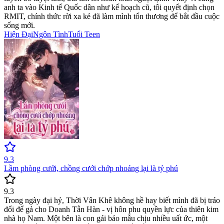
anh ta vào Kinh tế Quốc dân như kế hoạch cũ, tôi quyết định chọn
RMIT, chính thức rời xa kẻ đã làm mình tổn thương để bắt đầu cuộc
sống mới.
Hiện Đại
Ngôn Tình
Tuổi Teen
9.3
Lầm phòng cưới, chồng cưới chớp nhoáng lại là tỷ phú
9.3
Trong ngày đại hỷ, Thời Vân Khê không hề hay biết mình đã bị tráo
đổi để gả cho Doanh Tẫn Hàn - vị hôn phu quyền lực của thiên kim
nhà họ Nam. Một bên là con gái bảo mẫu chịu nhiều uất ức, một