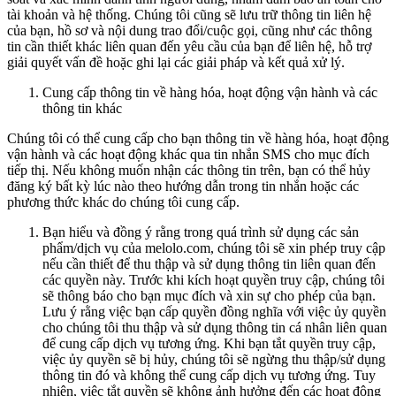
tài khoản và hệ thống. Chúng tôi cũng sẽ lưu trữ thông tin liên hệ
của bạn, hồ sơ và nội dung trao đổi/cuộc gọi, cũng như các thông
tin cần thiết khác liên quan đến yêu cầu của bạn để liên hệ, hỗ trợ
giải quyết vấn đề hoặc ghi lại các giải pháp và kết quả xử lý.
Cung cấp thông tin về hàng hóa, hoạt động vận hành và các
thông tin khác
Chúng tôi có thể cung cấp cho bạn thông tin về hàng hóa, hoạt động
vận hành và các hoạt động khác qua tin nhắn SMS cho mục đích
tiếp thị. Nếu không muốn nhận các thông tin trên, bạn có thể hủy
đăng ký bất kỳ lúc nào theo hướng dẫn trong tin nhắn hoặc các
phương thức khác do chúng tôi cung cấp.
Bạn hiểu và đồng ý rằng trong quá trình sử dụng các sản
phẩm/dịch vụ của melolo.com, chúng tôi sẽ xin phép truy cập
nếu cần thiết để thu thập và sử dụng thông tin liên quan đến
các quyền này. Trước khi kích hoạt quyền truy cập, chúng tôi
sẽ thông báo cho bạn mục đích và xin sự cho phép của bạn.
Lưu ý rằng việc bạn cấp quyền đồng nghĩa với việc ủy quyền
cho chúng tôi thu thập và sử dụng thông tin cá nhân liên quan
để cung cấp dịch vụ tương ứng. Khi bạn tắt quyền truy cập,
việc ủy quyền sẽ bị hủy, chúng tôi sẽ ngừng thu thập/sử dụng
thông tin đó và không thể cung cấp dịch vụ tương ứng. Tuy
nhiên, việc tắt quyền sẽ không ảnh hưởng đến các hoạt động