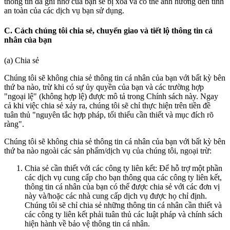
thông tin đã ghi nhớ của bạn sẽ bị xóa và có thể ảnh hưởng đến tính
an toàn của các dịch vụ bạn sử dụng.
C. Cách chúng tôi chia sẻ, chuyển giao và tiết lộ thông tin cá
nhân của bạn
(a) Chia sẻ
Chúng tôi sẽ không chia sẻ thông tin cá nhân của bạn với bất kỳ bên
thứ ba nào, trừ khi có sự ủy quyền của bạn và các trường hợp
"ngoại lệ" (không hợp lệ) được mô tả trong Chính sách này. Ngay
cả khi việc chia sẻ xảy ra, chúng tôi sẽ chỉ thực hiện trên tiền đề
tuân thủ "nguyên tắc hợp pháp, tối thiểu cần thiết và mục đích rõ
ràng".
Chúng tôi sẽ không chia sẻ thông tin cá nhân của bạn với bất kỳ bên
thứ ba nào ngoài các sản phẩm/dịch vụ của chúng tôi, ngoại trừ:
Chia sẻ cần thiết với các công ty liên kết: Để hỗ trợ một phần
các dịch vụ cung cấp cho bạn thông qua các công ty liên kết,
thông tin cá nhân của bạn có thể được chia sẻ với các đơn vị
này và/hoặc các nhà cung cấp dịch vụ được họ chỉ định.
Chúng tôi sẽ chỉ chia sẻ những thông tin cá nhân cần thiết và
các công ty liên kết phải tuân thủ các luật pháp và chính sách
hiện hành về bảo vệ thông tin cá nhân.