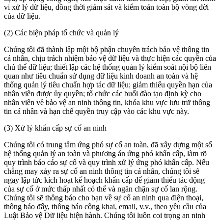
vi xử lý dữ liệu, đồng thời giám sát và kiểm toán toàn bộ vòng đời
của dữ liệu.
(2) Các biện pháp tổ chức và quản lý
Chúng tôi đã thành lập một bộ phận chuyên trách bảo vệ thông tin
cá nhân, chịu trách nhiệm bảo vệ dữ liệu và thực hiện các quyền của
chủ thể dữ liệu; thiết lập các hệ thống quản lý kiểm soát nội bộ liên
quan như tiêu chuẩn sử dụng dữ liệu kinh doanh an toàn và hệ
thống quản lý tiêu chuẩn hợp tác dữ liệu; giảm thiểu quyền hạn của
nhân viên được ủy quyền; tổ chức các buổi đào tạo định kỳ cho
nhân viên về bảo vệ an ninh thông tin, khóa khu vực lưu trữ thông
tin cá nhân và hạn chế quyền truy cập vào các khu vực này.
(3) Xử lý khẩn cấp sự cố an ninh
Chúng tôi có trung tâm ứng phó sự cố an toàn, đã xây dựng một số
hệ thống quản lý an toàn và phương án ứng phó khẩn cấp, làm rõ
quy trình báo cáo sự cố và quy trình xử lý ứng phó khẩn cấp. Nếu
chẳng may xảy ra sự cố an ninh thông tin cá nhân, chúng tôi sẽ
ngay lập tức kích hoạt kế hoạch khẩn cấp để giảm thiểu tác động
của sự cố ở mức thấp nhất có thể và ngăn chặn sự cố lan rộng.
Chúng tôi sẽ thông báo cho bạn về sự cố an ninh qua điện thoại,
thông báo đẩy, thông báo công khai, email, v.v., theo yêu cầu của
Luật Bảo vệ Dữ liệu hiện hành. Chúng tôi luôn coi trọng an ninh