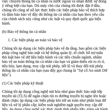
việc chuyển thông tin cá nhân ra nước ngoài và nhận được sự đồng
ý riêng biệt của bạn. Dù máy chủ của chúng tôi được đặt ở đâu,
chúng tôi cũng sẽ nỗ lực thực hiện các biện pháp bảo vệ thích hợp
và đảm bảo bảo vệ đầy đủ thông tin cá nhân của bạn theo yêu cầu
của chính sách này cũng như các luật và quy định quốc gia hiện
hành.
(b) Bảo vệ thông tin cá nhân
Các biện pháp an toàn và bảo vệ
Chúng tôi áp dụng các biện pháp bảo vệ đa tầng, bao gồm các biện
pháp công nghệ bảo mật và hệ thống quản lý, tổ chức hỗ trợ tuân
thủ luật bảo vệ dữ liệu hiện hành và các tiêu chuẩn ngành, nhằm
bảo vệ an toàn thông tin cá nhân của bạn và giảm thiểu rủi ro rò rỉ,
tiêu hủy, lạm dụng, truy cập trái phép, tiết lộ và thay đổi trái phép
thông tin cá nhân của bạn (sau đây gọi chung là "Sự cố An ninh Dữ
liệu").
(1) Các biện pháp kỹ thuật
Chúng tôi áp dụng công nghệ mã hóa như giao thức bảo mật lớp
truyền tải (TLS) để ngăn chặn rủi ro đường truyền bị nghe lén hoặc
đánh chặn; áp dụng các biện pháp lưu trữ an toàn như phân loại dữ
liệu và xử lý phân cấp; kiểm soát nghiêm ngặt quyền truy cập dữ
liệu, áp dụng công nghệ xác thực danh tính nhiều lớp; giám sát hành