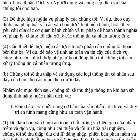
hiện Thỏa thuận Dịch vụ Người dùng và cung cấp dịch vụ của
chúng tôi cho bạn.
(3) Để thực hiện nghĩa vụ pháp lý của chúng tôi: Ví dụ, theo quy
định của pháp luật và các văn bản dưới luật hiện hành, hoặc theo
yêu cầu của các cơ quan hành chính và tư pháp để hoàn thành nghĩa
vụ pháp lý, chúng tôi cần xử lý các thông tin cá nhân tương ứng.
(4) Cần thiết để thực hiện các lợi ích hợp pháp của chúng tôi hoặc
bên thứ ba: Ví dụ, để bảo vệ tính an toàn và tin cậy của dịch vụ,
cũng như các lợi ích hợp pháp từ hoạt động tiếp thị, chúng tôi cần
xử lý thông tin cá nhân tương ứng.
(b) Chúng tôi sẽ thu thập và sử dụng các loại thông tin cá nhân sau
đây của bạn cho các mục đích dưới đây:
Nhằm các mục đích sau, chúng tôi sẽ thu thập thông tin khi bạn sử
dụng tính năng hoặc nhận dịch vụ:
Đảm bảo các chức năng cơ bản của sản phẩm, dịch vụ và duy
trì an ninh mạng cũng như an toàn vận hành
(1) Để đảm bảo vận hành an toàn, chất lượng và hiệu quả của phần
mềm và dịch vụ, cũng như cải thiện và tối ưu hóa trải nghiệm,
chúng tôi sẽ thu thập: địa chỉ IP đăng nhập, phiên bản phần mềm và
mã định danh thiết bị duy nhất (Device ID); Thông tin bạn tìm kiếm