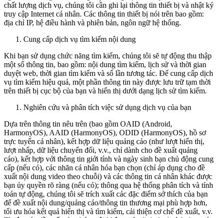
chất lượng dịch vụ, chúng tôi cần ghi lại thông tin thiết bị và nhật ký
truy cập Internet cá nhân. Các thông tin thiết bị nói trên bao gồm:
địa chỉ IP, hệ điều hành và phiên bản, ngôn ngữ hệ thống.
Cung cấp dịch vụ tìm kiếm nội dung
Khi bạn sử dụng chức năng tìm kiếm, chúng tôi sẽ tự động thu thập
một số thông tin, bao gồm: nội dung tìm kiếm, lịch sử và thời gian
duyệt web, thời gian tìm kiếm và số lần tương tác. Để cung cấp dịch
vụ tìm kiếm hiệu quả, một phần thông tin này được lưu trữ tạm thời
trên thiết bị cục bộ của bạn và hiển thị dưới dạng lịch sử tìm kiếm.
Nghiên cứu và phân tích việc sử dụng dịch vụ của bạn
Dựa trên thông tin nêu trên (bao gồm OAID (Android,
HarmonyOS), AAID (HarmonyOS), ODID (HarmonyOS), hồ sơ
trực tuyến cá nhân), kết hợp dữ liệu quảng cáo (như lượt hiển thị,
lượt nhấp, dữ liệu chuyển đổi, v.v., chỉ dành cho đề xuất quảng
cáo), kết hợp với thông tin giới tính và ngày sinh bạn chủ động cung
cấp (nếu có), các nhãn cá nhân hóa bạn chọn (chỉ áp dụng cho đề
xuất nội dung video theo chuỗi) và các thông tin cá nhân khác được
bạn ủy quyền rõ ràng (nếu có); thông qua hệ thống phân tích và tính
toán tự động, chúng tôi sẽ trích xuất các đặc điểm sở thích của bạn
để đề xuất nội dung/quảng cáo/thông tin thương mại phù hợp hơn,
tối ưu hóa kết quả hiển thị và tìm kiếm, cải thiện cơ chế đề xuất, v.v.