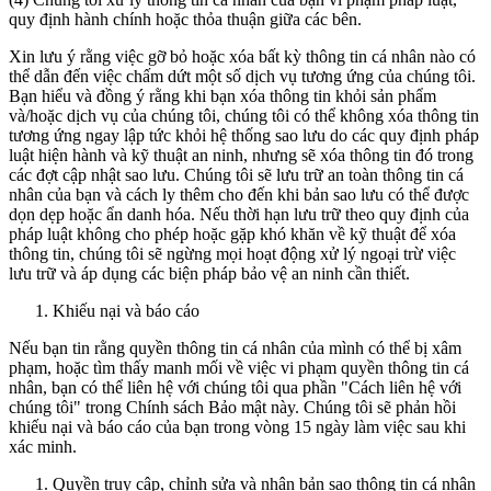
quy định hành chính hoặc thỏa thuận giữa các bên.
Xin lưu ý rằng việc gỡ bỏ hoặc xóa bất kỳ thông tin cá nhân nào có
thể dẫn đến việc chấm dứt một số dịch vụ tương ứng của chúng tôi.
Bạn hiểu và đồng ý rằng khi bạn xóa thông tin khỏi sản phẩm
và/hoặc dịch vụ của chúng tôi, chúng tôi có thể không xóa thông tin
tương ứng ngay lập tức khỏi hệ thống sao lưu do các quy định pháp
luật hiện hành và kỹ thuật an ninh, nhưng sẽ xóa thông tin đó trong
các đợt cập nhật sao lưu. Chúng tôi sẽ lưu trữ an toàn thông tin cá
nhân của bạn và cách ly thêm cho đến khi bản sao lưu có thể được
dọn dẹp hoặc ẩn danh hóa. Nếu thời hạn lưu trữ theo quy định của
pháp luật không cho phép hoặc gặp khó khăn về kỹ thuật để xóa
thông tin, chúng tôi sẽ ngừng mọi hoạt động xử lý ngoại trừ việc
lưu trữ và áp dụng các biện pháp bảo vệ an ninh cần thiết.
Khiếu nại và báo cáo
Nếu bạn tin rằng quyền thông tin cá nhân của mình có thể bị xâm
phạm, hoặc tìm thấy manh mối về việc vi phạm quyền thông tin cá
nhân, bạn có thể liên hệ với chúng tôi qua phần "Cách liên hệ với
chúng tôi" trong Chính sách Bảo mật này. Chúng tôi sẽ phản hồi
khiếu nại và báo cáo của bạn trong vòng 15 ngày làm việc sau khi
xác minh.
Quyền truy cập, chỉnh sửa và nhận bản sao thông tin cá nhân