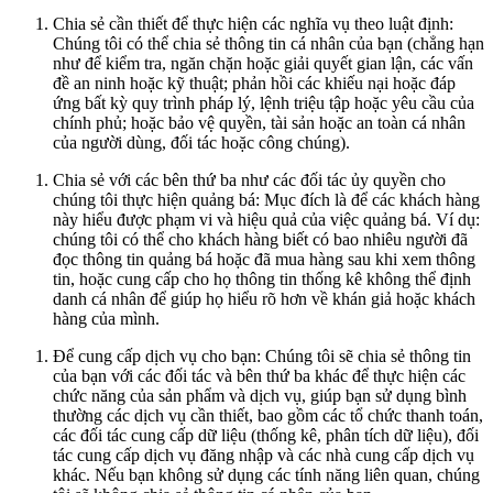
Chia sẻ cần thiết để thực hiện các nghĩa vụ theo luật định:
Chúng tôi có thể chia sẻ thông tin cá nhân của bạn (chẳng hạn
như để kiểm tra, ngăn chặn hoặc giải quyết gian lận, các vấn
đề an ninh hoặc kỹ thuật; phản hồi các khiếu nại hoặc đáp
ứng bất kỳ quy trình pháp lý, lệnh triệu tập hoặc yêu cầu của
chính phủ; hoặc bảo vệ quyền, tài sản hoặc an toàn cá nhân
của người dùng, đối tác hoặc công chúng).
Chia sẻ với các bên thứ ba như các đối tác ủy quyền cho
chúng tôi thực hiện quảng bá: Mục đích là để các khách hàng
này hiểu được phạm vi và hiệu quả của việc quảng bá. Ví dụ:
chúng tôi có thể cho khách hàng biết có bao nhiêu người đã
đọc thông tin quảng bá hoặc đã mua hàng sau khi xem thông
tin, hoặc cung cấp cho họ thông tin thống kê không thể định
danh cá nhân để giúp họ hiểu rõ hơn về khán giả hoặc khách
hàng của mình.
Để cung cấp dịch vụ cho bạn: Chúng tôi sẽ chia sẻ thông tin
của bạn với các đối tác và bên thứ ba khác để thực hiện các
chức năng của sản phẩm và dịch vụ, giúp bạn sử dụng bình
thường các dịch vụ cần thiết, bao gồm các tổ chức thanh toán,
các đối tác cung cấp dữ liệu (thống kê, phân tích dữ liệu), đối
tác cung cấp dịch vụ đăng nhập và các nhà cung cấp dịch vụ
khác. Nếu bạn không sử dụng các tính năng liên quan, chúng