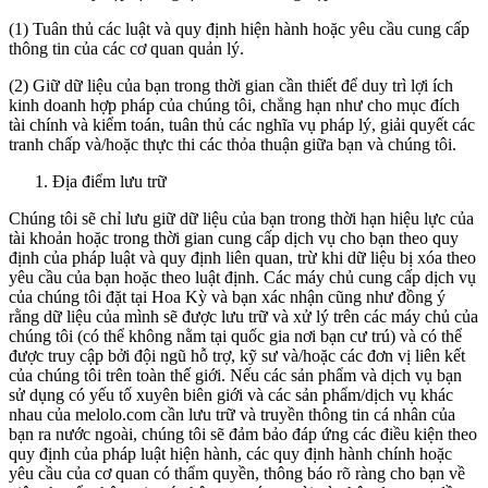
(1) Tuân thủ các luật và quy định hiện hành hoặc yêu cầu cung cấp
thông tin của các cơ quan quản lý.
(2) Giữ dữ liệu của bạn trong thời gian cần thiết để duy trì lợi ích
kinh doanh hợp pháp của chúng tôi, chẳng hạn như cho mục đích
tài chính và kiểm toán, tuân thủ các nghĩa vụ pháp lý, giải quyết các
tranh chấp và/hoặc thực thi các thỏa thuận giữa bạn và chúng tôi.
Địa điểm lưu trữ
Chúng tôi sẽ chỉ lưu giữ dữ liệu của bạn trong thời hạn hiệu lực của
tài khoản hoặc trong thời gian cung cấp dịch vụ cho bạn theo quy
định của pháp luật và quy định liên quan, trừ khi dữ liệu bị xóa theo
yêu cầu của bạn hoặc theo luật định. Các máy chủ cung cấp dịch vụ
của chúng tôi đặt tại Hoa Kỳ và bạn xác nhận cũng như đồng ý
rằng dữ liệu của mình sẽ được lưu trữ và xử lý trên các máy chủ của
chúng tôi (có thể không nằm tại quốc gia nơi bạn cư trú) và có thể
được truy cập bởi đội ngũ hỗ trợ, kỹ sư và/hoặc các đơn vị liên kết
của chúng tôi trên toàn thế giới. Nếu các sản phẩm và dịch vụ bạn
sử dụng có yếu tố xuyên biên giới và các sản phẩm/dịch vụ khác
nhau của melolo.com cần lưu trữ và truyền thông tin cá nhân của
bạn ra nước ngoài, chúng tôi sẽ đảm bảo đáp ứng các điều kiện theo
quy định của pháp luật hiện hành, các quy định hành chính hoặc
yêu cầu của cơ quan có thẩm quyền, thông báo rõ ràng cho bạn về