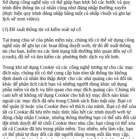
Sử dụng công nghệ này có thể giúp bạn lược bỏ các bước và quy
trình điền thông tin cá nhân cũng như đăng nhập thường xuyên
(thực hiện quy trình đăng nhập bằng một cú nhấp chuột và ghi lại
lịch sử xem video).
(3) Đề xuất thông tin và kiểm soát sự cố
Tại trang chia sẻ của phần mềm này, chúng tôi có thể sử dụng công
nghệ này để ghi lại các hoạt động duyệt web, từ đó đề xuất thông
tin cho bạn, kiểm tra các tình trạng bất thường liên quan đến sự cố
(crash), độ trễ và tìm kiếm các phương thức dịch vụ tốt hơn.
Trong khi sử dụng Cookie và các công nghệ tương tự cho các mục
đích này, chúng tôi có thể cung cấp bản tóm tắt thông tin không
định danh cá nhân thu thập được cho các nhà quảng cáo và đối tác
khác để phân tích cách bạn và những người dùng khác sử dụng
phần mềm và dịch vụ liên quan cho mục đích quảng cáo. Chúng tôi
cam kết sẽ không sử dụng Cookie cho bất kỳ mục đích nào khác
ngoài các mục đích đã nêu trong Chính sách Bảo mật này. Bạn có
thể quản lý hoặc xóa Cookie theo sở thích của mình. Bạn có thể xóa
tất cả Cookie đã lưu trên máy tính; hầu hết các trình duyệt web tự
động chấp nhận Cookie, nhưng thông thường bạn có thể sửa đổi cài
đặt trình duyệt để từ chối Cookie theo nhu cầu; bạn cũng có thể xóa
tất cả Cookie đã lưu trong phần mềm. Tuy nhiên, nếu làm vậy, bạn
có thể phải tự thay đổi cài đặt người dùng trong mỗi lần truy cập,