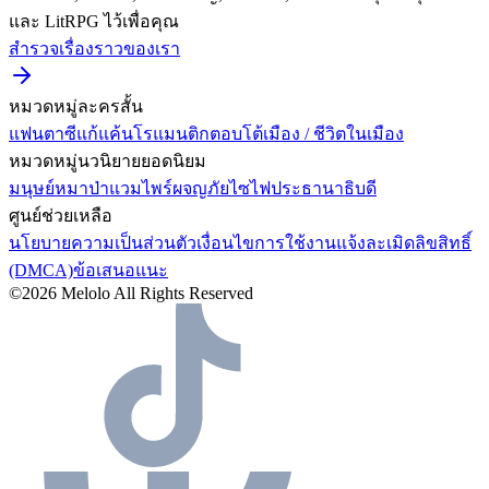
และ LitRPG ไว้เพื่อคุณ
สำรวจเรื่องราวของเรา
หมวดหมู่ละครสั้น
แฟนตาซี
แก้แค้น
โรแมนติก
ตอบโต้
เมือง / ชีวิตในเมือง
หมวดหมู่นวนิยายยอดนิยม
มนุษย์หมาป่า
แวมไพร์
ผจญภัย
ไซไฟ
ประธานาธิบดี
ศูนย์ช่วยเหลือ
นโยบายความเป็นส่วนตัว
เงื่อนไขการใช้งาน
แจ้งละเมิดลิขสิทธิ์
(DMCA)
ข้อเสนอแนะ
©2026 Melolo All Rights Reserved