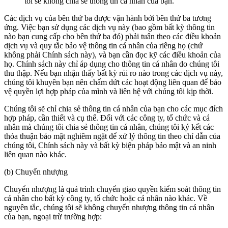
tôi sẽ không chia sẻ thông tin cá nhân của bạn.
Các dịch vụ của bên thứ ba được vận hành bởi bên thứ ba tương
ứng. Việc bạn sử dụng các dịch vụ này (bao gồm bất kỳ thông tin
nào bạn cung cấp cho bên thứ ba đó) phải tuân theo các điều khoản
dịch vụ và quy tắc bảo vệ thông tin cá nhân của riêng họ (chứ
không phải Chính sách này), và bạn cần đọc kỹ các điều khoản của
họ. Chính sách này chỉ áp dụng cho thông tin cá nhân do chúng tôi
thu thập. Nếu bạn nhận thấy bất kỳ rủi ro nào trong các dịch vụ này,
chúng tôi khuyên bạn nên chấm dứt các hoạt động liên quan để bảo
vệ quyền lợi hợp pháp của mình và liên hệ với chúng tôi kịp thời.
Chúng tôi sẽ chỉ chia sẻ thông tin cá nhân của bạn cho các mục đích
hợp pháp, cần thiết và cụ thể. Đối với các công ty, tổ chức và cá
nhân mà chúng tôi chia sẻ thông tin cá nhân, chúng tôi ký kết các
thỏa thuận bảo mật nghiêm ngặt để xử lý thông tin theo chỉ dẫn của
chúng tôi, Chính sách này và bất kỳ biện pháp bảo mật và an ninh
liên quan nào khác.
(b) Chuyển nhượng
Chuyển nhượng là quá trình chuyển giao quyền kiểm soát thông tin
cá nhân cho bất kỳ công ty, tổ chức hoặc cá nhân nào khác. Về
nguyên tắc, chúng tôi sẽ không chuyển nhượng thông tin cá nhân
của bạn, ngoại trừ trường hợp: