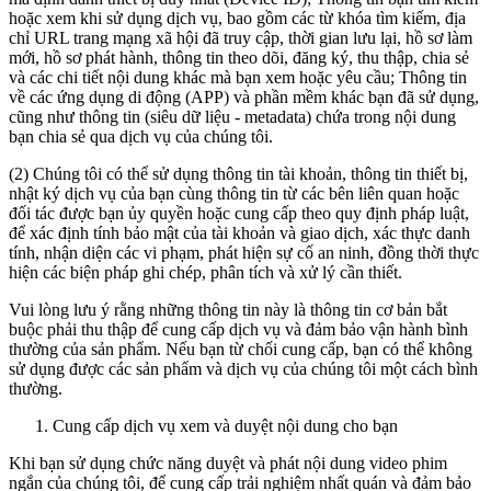
hoặc xem khi sử dụng dịch vụ, bao gồm các từ khóa tìm kiếm, địa
chỉ URL trang mạng xã hội đã truy cập, thời gian lưu lại, hồ sơ làm
mới, hồ sơ phát hành, thông tin theo dõi, đăng ký, thu thập, chia sẻ
và các chi tiết nội dung khác mà bạn xem hoặc yêu cầu; Thông tin
về các ứng dụng di động (APP) và phần mềm khác bạn đã sử dụng,
cũng như thông tin (siêu dữ liệu - metadata) chứa trong nội dung
bạn chia sẻ qua dịch vụ của chúng tôi.
(2) Chúng tôi có thể sử dụng thông tin tài khoản, thông tin thiết bị,
nhật ký dịch vụ của bạn cùng thông tin từ các bên liên quan hoặc
đối tác được bạn ủy quyền hoặc cung cấp theo quy định pháp luật,
để xác định tính bảo mật của tài khoản và giao dịch, xác thực danh
tính, nhận diện các vi phạm, phát hiện sự cố an ninh, đồng thời thực
hiện các biện pháp ghi chép, phân tích và xử lý cần thiết.
Vui lòng lưu ý rằng những thông tin này là thông tin cơ bản bắt
buộc phải thu thập để cung cấp dịch vụ và đảm bảo vận hành bình
thường của sản phẩm. Nếu bạn từ chối cung cấp, bạn có thể không
sử dụng được các sản phẩm và dịch vụ của chúng tôi một cách bình
thường.
Cung cấp dịch vụ xem và duyệt nội dung cho bạn
Khi bạn sử dụng chức năng duyệt và phát nội dung video phim
ngắn của chúng tôi, để cung cấp trải nghiệm nhất quán và đảm bảo