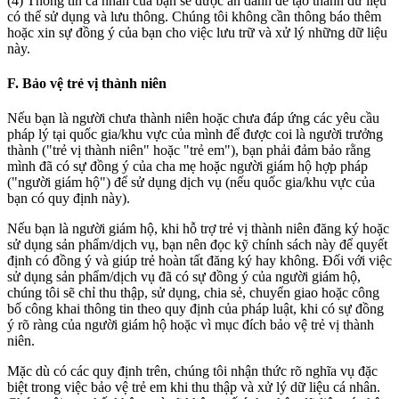
(4) Thông tin cá nhân của bạn sẽ được ẩn danh để tạo thành dữ liệu
có thể sử dụng và lưu thông. Chúng tôi không cần thông báo thêm
hoặc xin sự đồng ý của bạn cho việc lưu trữ và xử lý những dữ liệu
này.
F. Bảo vệ trẻ vị thành niên
Nếu bạn là người chưa thành niên hoặc chưa đáp ứng các yêu cầu
pháp lý tại quốc gia/khu vực của mình để được coi là người trưởng
thành ("trẻ vị thành niên" hoặc "trẻ em"), bạn phải đảm bảo rằng
mình đã có sự đồng ý của cha mẹ hoặc người giám hộ hợp pháp
("người giám hộ") để sử dụng dịch vụ (nếu quốc gia/khu vực của
bạn có quy định này).
Nếu bạn là người giám hộ, khi hỗ trợ trẻ vị thành niên đăng ký hoặc
sử dụng sản phẩm/dịch vụ, bạn nên đọc kỹ chính sách này để quyết
định có đồng ý và giúp trẻ hoàn tất đăng ký hay không. Đối với việc
sử dụng sản phẩm/dịch vụ đã có sự đồng ý của người giám hộ,
chúng tôi sẽ chỉ thu thập, sử dụng, chia sẻ, chuyển giao hoặc công
bố công khai thông tin theo quy định của pháp luật, khi có sự đồng
ý rõ ràng của người giám hộ hoặc vì mục đích bảo vệ trẻ vị thành
niên.
Mặc dù có các quy định trên, chúng tôi nhận thức rõ nghĩa vụ đặc
biệt trong việc bảo vệ trẻ em khi thu thập và xử lý dữ liệu cá nhân.