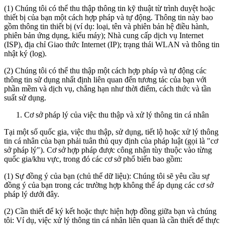
(1) Chúng tôi có thể thu thập thông tin kỹ thuật từ trình duyệt hoặc
thiết bị của bạn một cách hợp pháp và tự động. Thông tin này bao
gồm thông tin thiết bị (ví dụ: loại, tên và phiên bản hệ điều hành,
phiên bản ứng dụng, kiểu máy); Nhà cung cấp dịch vụ Internet
(ISP), địa chỉ Giao thức Internet (IP); trạng thái WLAN và thông tin
nhật ký (log).
(2) Chúng tôi có thể thu thập một cách hợp pháp và tự động các
thông tin sử dụng nhất định liên quan đến tương tác của bạn với
phần mềm và dịch vụ, chẳng hạn như thời điểm, cách thức và tần
suất sử dụng.
Cơ sở pháp lý của việc thu thập và xử lý thông tin cá nhân
Tại một số quốc gia, việc thu thập, sử dụng, tiết lộ hoặc xử lý thông
tin cá nhân của bạn phải tuân thủ quy định của pháp luật (gọi là "cơ
sở pháp lý"). Cơ sở hợp pháp được công nhận tùy thuộc vào từng
quốc gia/khu vực, trong đó các cơ sở phổ biến bao gồm:
(1) Sự đồng ý của bạn (chủ thể dữ liệu): Chúng tôi sẽ yêu cầu sự
đồng ý của bạn trong các trường hợp không thể áp dụng các cơ sở
pháp lý dưới đây.
(2) Cần thiết để ký kết hoặc thực hiện hợp đồng giữa bạn và chúng
tôi: Ví dụ, việc xử lý thông tin cá nhân liên quan là cần thiết để thực