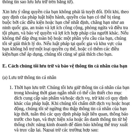
thông tin sao lưu lưu trữ trên băng từ).
Xin lưu ý rằng quyền của bạn không phải là tuyệt đối. Đôi khi, theo
quy định của pháp luật hiện hành, quyền của bạn có thể bị ràng
buộc bởi các điều kiện hoặc hạn chế nhất định, chẳng hạn như an
ninh quốc gia, an toàn và lợi ích công cộng, phòng ngừa và điều tra
tội phạm, và bảo vệ quyền và lợi ích hợp pháp của người khác. Nếu
không thể đáp ứng toàn bộ hoặc một phần yêu cầu của bạn, chúng
tôi sẽ giải thích lý do. Nếu luật pháp tại quốc gia và khu vực của
bạn không hỗ trợ một loại quyền cụ thể, hoặc có thêm các điều
kiện/hạn chế áp dụng, chúng tôi cũng sẽ giải thích cho bạn.
E. Cách chúng tôi lưu trữ và bảo vệ thông tin cá nhân của bạn
(a) Lưu trữ thông tin cá nhân
Thời hạn lưu trữ: Chúng tôi lưu giữ thông tin cá nhân của bạn
trong khoảng thời gian ngắn nhất có thể cần thiết cho mục
đích cung cấp sản phẩm và/hoặc dịch vụ, trừ khi có quy định
khác của pháp luật. Khi chúng tôi chấm dứt dịch vụ hoặc hoạt
động, chúng tôi sẽ ngừng thu thập thông tin cá nhân của bạn
kịp thời, tuân thủ các quy định pháp luật liên quan, thông báo
trước cho bạn, và thực hiện xóa hoặc ẩn danh thông tin từ hệ
thống chức năng kinh doanh để đảm bảo không thể truy xuất
và truy cập lại. Ngoại trừ các trường hợp sau: