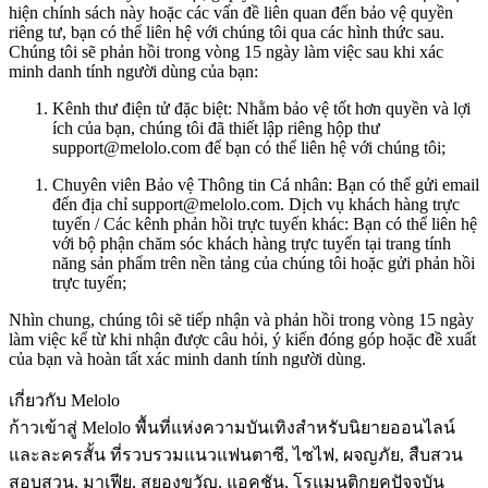
hiện chính sách này hoặc các vấn đề liên quan đến bảo vệ quyền
riêng tư, bạn có thể liên hệ với chúng tôi qua các hình thức sau.
Chúng tôi sẽ phản hồi trong vòng 15 ngày làm việc sau khi xác
minh danh tính người dùng của bạn:
Kênh thư điện tử đặc biệt: Nhằm bảo vệ tốt hơn quyền và lợi
ích của bạn, chúng tôi đã thiết lập riêng hộp thư
support@melolo.com để bạn có thể liên hệ với chúng tôi;
Chuyên viên Bảo vệ Thông tin Cá nhân: Bạn có thể gửi email
đến địa chỉ support@melolo.com. Dịch vụ khách hàng trực
tuyến / Các kênh phản hồi trực tuyến khác: Bạn có thể liên hệ
với bộ phận chăm sóc khách hàng trực tuyến tại trang tính
năng sản phẩm trên nền tảng của chúng tôi hoặc gửi phản hồi
trực tuyến;
Nhìn chung, chúng tôi sẽ tiếp nhận và phản hồi trong vòng 15 ngày
làm việc kể từ khi nhận được câu hỏi, ý kiến đóng góp hoặc đề xuất
của bạn và hoàn tất xác minh danh tính người dùng.
เกี่ยวกับ Melolo
ก้าวเข้าสู่ Melolo พื้นที่แห่งความบันเทิงสำหรับนิยายออนไลน์
และละครสั้น ที่รวบรวมแนวแฟนตาซี, ไซไฟ, ผจญภัย, สืบสวน
สอบสวน, มาเฟีย, สยองขวัญ, แอคชัน, โรแมนติกยุคปัจจุบัน