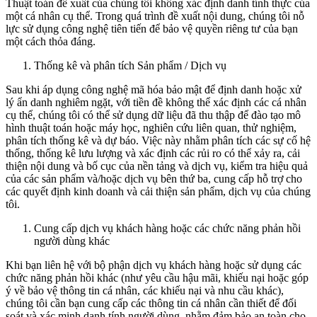
Thuật toán đề xuất của chúng tôi không xác định danh tính thực của
một cá nhân cụ thể. Trong quá trình đề xuất nội dung, chúng tôi nỗ
lực sử dụng công nghệ tiên tiến để bảo vệ quyền riêng tư của bạn
một cách thỏa đáng.
Thống kê và phân tích Sản phẩm / Dịch vụ
Sau khi áp dụng công nghệ mã hóa bảo mật để định danh hoặc xử
lý ẩn danh nghiêm ngặt, với tiền đề không thể xác định các cá nhân
cụ thể, chúng tôi có thể sử dụng dữ liệu đã thu thập để đào tạo mô
hình thuật toán hoặc máy học, nghiên cứu liên quan, thử nghiệm,
phân tích thống kê và dự báo. Việc này nhằm phân tích các sự cố hệ
thống, thống kê lưu lượng và xác định các rủi ro có thể xảy ra, cải
thiện nội dung và bố cục của nền tảng và dịch vụ, kiểm tra hiệu quả
của các sản phẩm và/hoặc dịch vụ bên thứ ba, cung cấp hỗ trợ cho
các quyết định kinh doanh và cải thiện sản phẩm, dịch vụ của chúng
tôi.
Cung cấp dịch vụ khách hàng hoặc các chức năng phản hồi
người dùng khác
Khi bạn liên hệ với bộ phận dịch vụ khách hàng hoặc sử dụng các
chức năng phản hồi khác (như yêu cầu hậu mãi, khiếu nại hoặc góp
ý về bảo vệ thông tin cá nhân, các khiếu nại và nhu cầu khác),
chúng tôi cần bạn cung cấp các thông tin cá nhân cần thiết để đối
soát và xác minh danh tính người dùng, nhằm đảm bảo an toàn cho