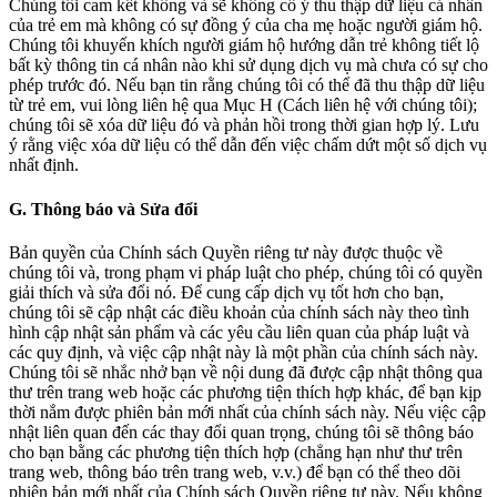
Chúng tôi cam kết không và sẽ không cố ý thu thập dữ liệu cá nhân
của trẻ em mà không có sự đồng ý của cha mẹ hoặc người giám hộ.
Chúng tôi khuyến khích người giám hộ hướng dẫn trẻ không tiết lộ
bất kỳ thông tin cá nhân nào khi sử dụng dịch vụ mà chưa có sự cho
phép trước đó. Nếu bạn tin rằng chúng tôi có thể đã thu thập dữ liệu
từ trẻ em, vui lòng liên hệ qua Mục H (Cách liên hệ với chúng tôi);
chúng tôi sẽ xóa dữ liệu đó và phản hồi trong thời gian hợp lý. Lưu
ý rằng việc xóa dữ liệu có thể dẫn đến việc chấm dứt một số dịch vụ
nhất định.
G. Thông báo và Sửa đổi
Bản quyền của Chính sách Quyền riêng tư này được thuộc về
chúng tôi và, trong phạm vi pháp luật cho phép, chúng tôi có quyền
giải thích và sửa đổi nó. Để cung cấp dịch vụ tốt hơn cho bạn,
chúng tôi sẽ cập nhật các điều khoản của chính sách này theo tình
hình cập nhật sản phẩm và các yêu cầu liên quan của pháp luật và
các quy định, và việc cập nhật này là một phần của chính sách này.
Chúng tôi sẽ nhắc nhở bạn về nội dung đã được cập nhật thông qua
thư trên trang web hoặc các phương tiện thích hợp khác, để bạn kịp
thời nắm được phiên bản mới nhất của chính sách này. Nếu việc cập
nhật liên quan đến các thay đổi quan trọng, chúng tôi sẽ thông báo
cho bạn bằng các phương tiện thích hợp (chẳng hạn như thư trên
trang web, thông báo trên trang web, v.v.) để bạn có thể theo dõi
phiên bản mới nhất của Chính sách Quyền riêng tư này. Nếu không