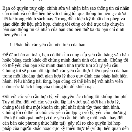
Bạn có quyền truy cập, chỉnh sửa và nhận bản sao thông tin cá nhân
của mình và có thể liên hệ với chúng tôi qua thông tin liên lạc được
liệt kê trong chính sách này. Trong điều kiện kỹ thuật cho phép và
giao diện dữ liệu phù hợp, chúng tôi cũng có thể trực tiếp chuyển
bản sao thông tin cá nhân của bạn cho bên thứ ba do bạn chỉ định
theo yêu cầu.
Phản hồi các yêu cầu nêu trên của bạn
Để đảm bảo an toàn, bạn có thể cần cung cấp yêu cầu bằng văn bản
hoặc bằng cách khác để chứng minh danh tính của mình. Chúng tôi
có thể yêu cầu bạn xác minh danh tính trước khi xử lý yêu cầu.
Chúng tôi sẽ phản hồi kịp thời các yêu cầu thực hiện quyền của bạn
trong một khoảng thời gian hợp lý theo quy định của pháp luật hiện
hành. Nếu không hài lòng, bạn cũng có thể liên hệ với nhân viên
chăm sóc khách hàng của chúng tôi để khiếu nại.
Đối với các yêu cầu hợp lý, về nguyên tắc chúng tôi không thu phí.
Tuy nhiên, đối với các yêu cầu lặp lại vượt quá giới hạn hợp lý,
chúng tôi sẽ thu một khoản chi phí nhất định tùy theo tình hình.
Chúng tôi có thể từ chối các yêu cầu lặp lại vô lý, yêu cầu phương
tiện kỹ thuật quá mức (ví dụ: yêu cầu hệ thống mới hoặc thay đổi
căn bản các phương thức hiện tại), gây rủi ro cho quyền lợi hợp
pháp của người khác hoặc cực kỳ thiếu thực tế (ví dụ: liên quan đến