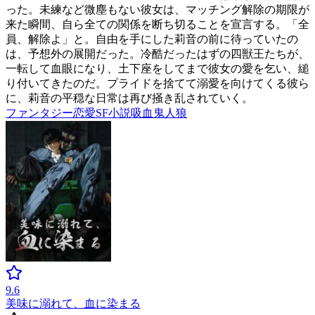
った。未練など微塵もない彼女は、マッチング解除の期限が
来た瞬間、自ら全ての関係を断ち切ることを宣言する。「全
員、解除よ」と。自由を手にした莉音の前に待っていたの
は、予想外の展開だった。冷酷だったはずの四獣王たちが、
一転して血眼になり、土下座をしてまで彼女の愛を乞い、縋
り付いてきたのだ。プライドを捨てて溺愛を向けてくる彼ら
に、莉音の平穏な日常は再び掻き乱されていく。
ファンタジー
恋愛
SF小説
吸血鬼
人狼
9.6
美味に溺れて、血に染まる