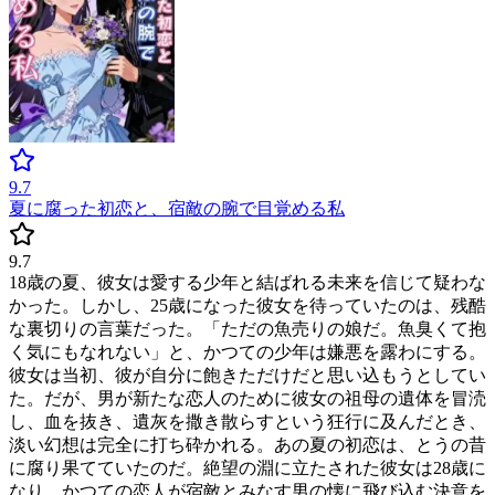
9.7
夏に腐った初恋と、宿敵の腕で目覚める私
9.7
18歳の夏、彼女は愛する少年と結ばれる未来を信じて疑わな
かった。しかし、25歳になった彼女を待っていたのは、残酷
な裏切りの言葉だった。「ただの魚売りの娘だ。魚臭くて抱
く気にもなれない」と、かつての少年は嫌悪を露わにする。
彼女は当初、彼が自分に飽きただけだと思い込もうとしてい
た。だが、男が新たな恋人のために彼女の祖母の遺体を冒涜
し、血を抜き、遺灰を撒き散らすという狂行に及んだとき、
淡い幻想は完全に打ち砕かれる。あの夏の初恋は、とうの昔
に腐り果てていたのだ。絶望の淵に立たされた彼女は28歳に
なり、かつての恋人が宿敵とみなす男の懐に飛び込む決意を