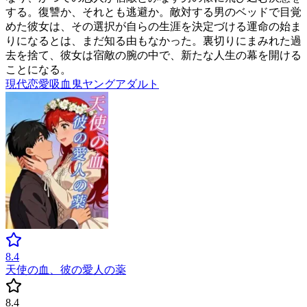
する。復讐か、それとも逃避か。敵対する男のベッドで目覚
めた彼女は、その選択が自らの生涯を決定づける運命の始ま
りになるとは、まだ知る由もなかった。裏切りにまみれた過
去を捨て、彼女は宿敵の腕の中で、新たな人生の幕を開ける
ことになる。
現代
恋愛
吸血鬼
ヤングアダルト
8.4
天使の血、彼の愛人の薬
8.4