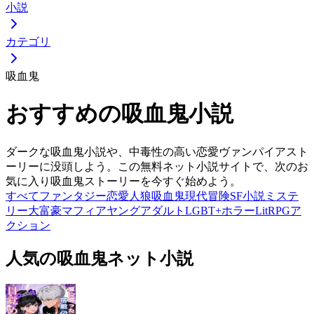
小説
カテゴリ
吸血鬼
おすすめの吸血鬼小説
ダークな吸血鬼小説や、中毒性の高い恋愛ヴァンパイアスト
ーリーに没頭しよう。この無料ネット小説サイトで、次のお
気に入り吸血鬼ストーリーを今すぐ始めよう。
すべて
ファンタジー
恋愛
人狼
吸血鬼
現代
冒険
SF小説
ミステ
リー
大富豪
マフィア
ヤングアダルト
LGBT+
ホラー
LitRPG
ア
クション
人気の吸血鬼ネット小説