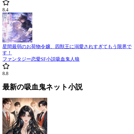
8.4
星間最弱のお荷物令嬢、四獣王に溺愛されすぎてもう限界で
す！
ファンタジー
恋愛
SF小説
吸血鬼
人狼
8.8
最新の吸血鬼ネット小説