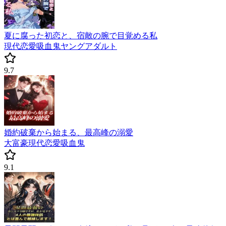
夏に腐った初恋と、宿敵の腕で目覚める私
現代
恋愛
吸血鬼
ヤングアダルト
9.7
婚約破棄から始まる、最高峰の溺愛
大富豪
現代
恋愛
吸血鬼
9.1