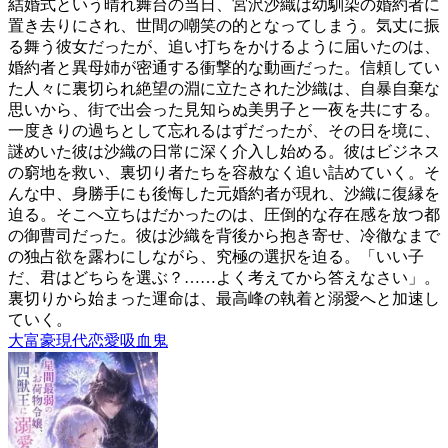
結婚式という晴れ舞台の当日、宮沢沙織は幼馴染の婚約者に
置き去りにされ、世間の嘲笑の的となってしまう。気丈に振
る舞う彼女だったが、追い打ちをかけるように届いたのは、
婚約者と異母姉が密通する衝撃的な動画だった。信頼してい
た人々に裏切られ絶望の淵に立たされた沙織は、自暴自棄な
思いから、街で出会った見知らぬ美男子と一夜を共にする。
一度きりの過ちとして忘れるはずだったが、その日を境に、
謎めいた彼は沙織の日常に深く介入し始める。彼はビジネス
の窮地を救い、裏切り者たちを容赦なく追い詰めていく。そ
んな中、身勝手にも後悔した元婚約者が現れ、沙織に復縁を
迫る。そこへ立ちはだかったのは、圧倒的な存在感を放つ都
の御曹司だった。彼は沙織を背後から抱き寄せ、冷徹なまで
の独占欲を露わにしながら、究極の選択を迫る。「いい子
だ、君はどちらを選ぶ？……よく考えてから答えなさい」。
裏切りから始まった運命は、最高峰の執着と溺愛へと加速し
ていく。
大富豪
現代
恋愛
吸血鬼