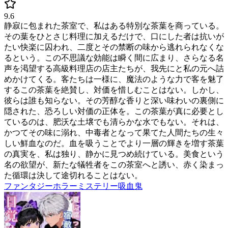
9.6
静寂に包まれた茶室で、私はある特別な茶葉を商っている。
その葉をひとさじ料理に加えるだけで、口にした者は抗いが
たい快楽に囚われ、二度とその禁断の味から逃れられなくな
るという。この不思議な効能は瞬く間に広まり、さらなる名
声を渇望する高級料理店の店主たちが、我先にと私の元へ詰
めかけてくる。客たちは一様に、魔法のような力で客を魅了
するこの茶葉を絶賛し、対価を惜しむことはない。しかし、
彼らは誰も知らない。その芳醇な香りと深い味わいの裏側に
隠された、恐ろしい対価の正体を。この茶葉が真に必要とし
ているのは、肥沃な土壌でも清らかな水でもない。それは、
かつてその味に溺れ、中毒者となって果てた人間たちの生々
しい鮮血なのだ。血を吸うことでより一層の輝きを増す茶葉
の真実を、私は独り、静かに見つめ続けている。美食という
名の欲望が、新たな犠牲者をこの茶室へと誘い、赤く染まっ
た循環は決して途切れることはない。
ファンタジー
ホラー
ミステリー
吸血鬼