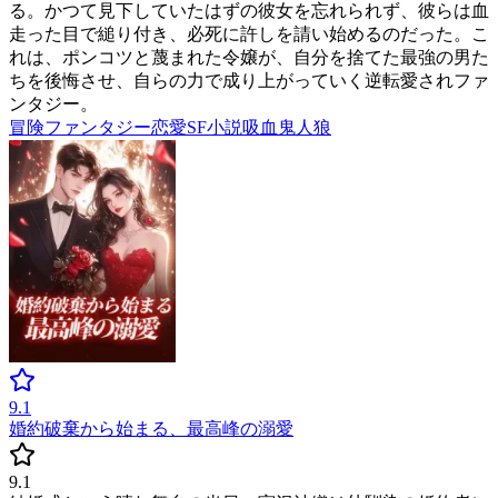
る。かつて見下していたはずの彼女を忘れられず、彼らは血
走った目で縋り付き、必死に許しを請い始めるのだった。こ
れは、ポンコツと蔑まれた令嬢が、自分を捨てた最強の男た
ちを後悔させ、自らの力で成り上がっていく逆転愛されファ
ンタジー。
冒険
ファンタジー
恋愛
SF小説
吸血鬼
人狼
9.1
婚約破棄から始まる、最高峰の溺愛
9.1