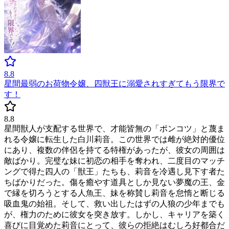
8.8
星間最弱のお荷物令嬢、四獣王に溺愛されすぎてもう限界で
す！
8.8
星間獣人が支配する世界で、才能皆無の「ポンコツ」と蔑ま
れる令嬢に転生した白川莉音。この世界では雌が絶対的優位
にあり、複数の伴侶を持てる特権があったが、彼女の周囲は
敵ばかり。完璧な妹に初恋の相手を奪われ、二度目のマッチ
ングで得た四人の「獣王」たちも、莉音を冷遇し見下す者た
ちばかりだった。傷を癒やす道具としか見ない夢魔の王、金
で縁を切ろうとする人魚王、妹を称賛し莉音を怠惰と断じる
吸血鬼の始祖。そして、救い出したはずの人狼の少年までも
が、権力のために彼女を突き放す。しかし、キャリアを築く
喜びに目覚めた莉音にとって、彼らの拒絶はむしろ好都合だ