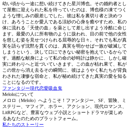
幼い頃から一途に想い続けてきた星川博也。その婚約者とし
て屋敷に迎えられた私を待っていたのは、博也様の凍てつく
ような憎しみの眼差しでした。彼は私を裏切り者と決めつ
け、あろうことか愛人である涼紗の心身を癒やすため、私の
体に流れる「天使の血」を薬として差し出すよう冷酷に命じ
ます。最愛の人に所有物のように扱われ、目の前で他の女性
を慈しむ姿を見せつけられる屈辱的な日々。それでも私が真
実を語らず沈黙を貫くのは、真実を明かせば一族が破滅して
しまうという、決して口にできない秘密を抱えているからで
す。過酷な献身によって私の命の砂時計は静かに、しかし確
実に終わりへと近づいていきます。この血が枯れ果て、私が
この世から消え去るその瞬間に、彼はようやく私たちが背負
わされた凄惨な宿命と、私が秘め続けてきた真実の愛を知る
ことになるのです。
ファンタジー
現代
恋愛
吸血鬼
Meloloについて
メロロ（Melolo）へようこそ！ファンタジー、SF、冒険、ミ
ステリー、マフィア、ホラー、アクション、現代ロマンス、
LitRPGなど、豊富なウェブ小説とショートドラマが楽しめ
るあなたのためのプラットフォーム。
私たちのストーリー