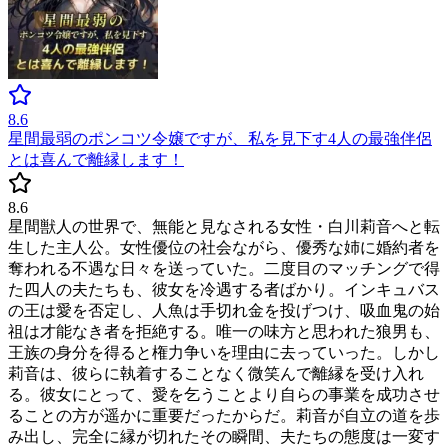
8.6
星間最弱のポンコツ令嬢ですが、私を見下す4人の最強伴侶
とは喜んで離縁します！
8.6
星間獣人の世界で、無能と見なされる女性・白川莉音へと転
生した主人公。女性優位の社会ながら、優秀な姉に婚約者を
奪われる不遇な日々を送っていた。二度目のマッチングで得
た四人の夫たちも、彼女を冷遇する者ばかり。インキュバス
の王は愛を否定し、人魚は手切れ金を投げつけ、吸血鬼の始
祖は才能なき者を拒絶する。唯一の味方と思われた狼男も、
王族の身分を得ると権力争いを理由に去っていった。しかし
莉音は、彼らに執着することなく微笑んで離縁を受け入れ
る。彼女にとって、愛を乞うことより自らの事業を成功させ
ることの方が遥かに重要だったからだ。莉音が自立の道を歩
み出し、完全に縁が切れたその瞬間、夫たちの態度は一変す