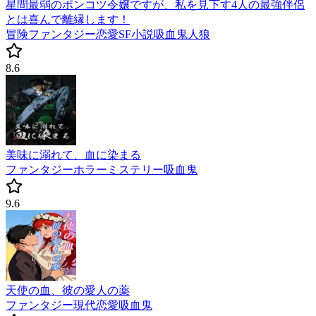
星間最弱のポンコツ令嬢ですが、私を見下す4人の最強伴侶
とは喜んで離縁します！
冒険
ファンタジー
恋愛
SF小説
吸血鬼
人狼
8.6
美味に溺れて、血に染まる
ファンタジー
ホラー
ミステリー
吸血鬼
9.6
天使の血、彼の愛人の薬
ファンタジー
現代
恋愛
吸血鬼