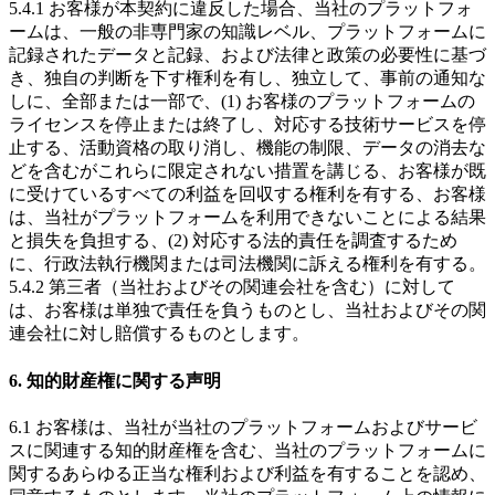
5.4.1 お客様が本契約に違反した場合、当社のプラットフォ
ームは、一般の非専門家の知識レベル、プラットフォームに
記録されたデータと記録、および法律と政策の必要性に基づ
き、独自の判断を下す権利を有し、独立して、事前の通知な
しに、全部または一部で、(1) お客様のプラットフォームの
ライセンスを停止または終了し、対応する技術サービスを停
止する、活動資格の取り消し、機能の制限、データの消去な
どを含むがこれらに限定されない措置を講じる、お客様が既
に受けているすべての利益を回収する権利を有する、お客様
は、当社がプラットフォームを利用できないことによる結果
と損失を負担する、(2) 対応する法的責任を調査するため
に、行政法執行機関または司法機関に訴える権利を有する。
5.4.2 第三者（当社およびその関連会社を含む）に対して
は、お客様は単独で責任を負うものとし、当社およびその関
連会社に対し賠償するものとします。
6. 知的財産権に関する声明
6.1 お客様は、当社が当社のプラットフォームおよびサービ
スに関連する知的財産権を含む、当社のプラットフォームに
関するあらゆる正当な権利および利益を有することを認め、