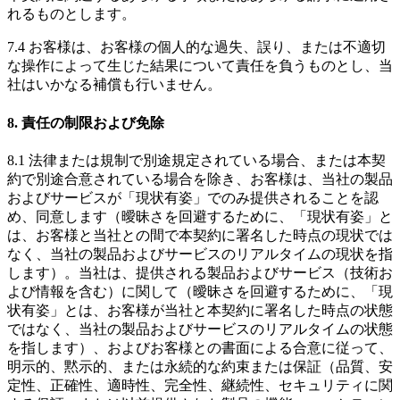
れるものとします。
7.4 お客様は、お客様の個人的な過失、誤り、または不適切
な操作によって生じた結果について責任を負うものとし、当
社はいかなる補償も行いません。
8. 責任の制限および免除
8.1 法律または規制で別途規定されている場合、または本契
約で別途合意されている場合を除き、お客様は、当社の製品
およびサービスが「現状有姿」でのみ提供されることを認
め、同意します（曖昧さを回避するために、「現状有姿」と
は、お客様と当社との間で本契約に署名した時点の現状では
なく、当社の製品およびサービスのリアルタイムの現状を指
します）。当社は、提供される製品およびサービス（技術お
よび情報を含む）に関して（曖昧さを回避するために、「現
状有姿」とは、お客様が当社と本契約に署名した時点の状態
ではなく、当社の製品およびサービスのリアルタイムの状態
を指します）、およびお客様との書面による合意に従って、
明示的、黙示的、または永続的な約束または保証（品質、安
定性、正確性、適時性、完全性、継続性、セキュリティに関