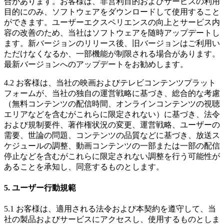
合があります。お客様は、非営利目的およびサービスの利用
目的にのみ、ソフトウェアをダウンロードして使用すること
ができます。ユーザーエクスペリエンスの向上とサービス内
容の改善のため、当社はソフトウェアを随時アップデートし
ます。新バージョンのリリース後、旧バージョンはご利用い
ただけなくなるか、一部機能が制限される場合があります。
最新バージョンへのアップデートをお勧めします。
4.2 お客様は、当社の映画およびテレビコンテンツプラット
フォームが、当社の独自の運営戦略に基づき、総合的な考慮
（無料コンテンツの配信時間、オンラインコンテンツの視聴
エリアなどを含むがこれらに限定されない）に基づき、法令
および規制要件、著作権状況の変更、運営戦略、ユーザーの
需要、世論の問題、コンテンツの品質などに基づき、放送ス
ケジュールの調整、動画コンテンツの一部または一部の配信
停止などを含むがこれらに限定されない調整を​​行う可能性が
あることを承知し、同意するものとします。
5. ユーザー行動規範
5.1 お客様は、適用される法令および本契約を遵守して、当
社の製品およびサービスにアクセスし、使用するものとしま