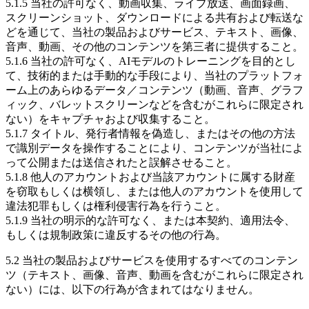
5.1.5 当社の許可なく、動画収集、ライブ放送、画面録画、
スクリーンショット、ダウンロードによる共有および転送な
どを通じて、当社の製品およびサービス、テキスト、画像、
音声、動画、その他のコンテンツを第三者に提供すること。
5.1.6 当社の許可なく、AIモデルのトレーニングを目的とし
て、技術的または手動的な手段により、当社のプラットフォ
ーム上のあらゆるデータ／コンテンツ（動画、音声、グラフ
ィック、バレットスクリーンなどを含むがこれらに限定され
ない）をキャプチャおよび収集すること。
5.1.7 タイトル、発行者情報を偽造し、またはその他の方法
で識別データを操作することにより、コンテンツが当社によ
って公開または送信されたと誤解させること。
5.1.8 他人のアカウントおよび当該アカウントに属する財産
を窃取もしくは横領し、または他人のアカウントを使用して
違法犯罪もしくは権利侵害行為を行うこと。
5.1.9 当社の明示的な許可なく、または本契約、適用法令、
もしくは規制政策に違反するその他の行為。
5.2 当社の製品およびサービスを使用するすべてのコンテン
ツ（テキスト、画像、音声、動画を含むがこれらに限定され
ない）には、以下の行為が含まれてはなりません。