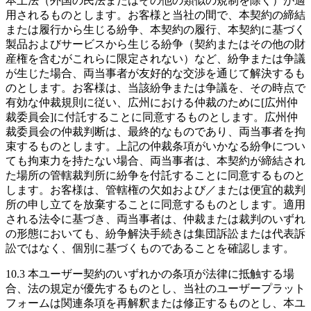
本土法（外国の民法またはその他の類似の規制を除く）が適
用されるものとします。お客様と当社の間で、本契約の締結
または履行から生じる紛争、本契約の履行、本契約に基づく
製品およびサービスから生じる紛争（契約またはその他の財
産権を含むがこれらに限定されない）など、紛争または争議
が生じた場合、両当事者が友好的な交渉を通じて解決するも
のとします。お客様は、当該紛争または争議を、その時点で
有効な仲裁規則に従い、広州における仲裁のために[広州仲
裁委員会]に付託することに同意するものとします。広州仲
裁委員会の仲裁判断は、最終的なものであり、両当事者を拘
束するものとします。上記の仲裁条項がいかなる紛争につい
ても拘束力を持たない場合、両当事者は、本契約が締結され
た場所の管轄裁判所に紛争を付託することに同意するものと
します。お客様は、管轄権の欠如および／または便宜的裁判
所の申し立てを放棄することに同意するものとします。適用
される法令に基づき、両当事者は、仲裁または裁判のいずれ
の形態においても、紛争解決手続きは集団訴訟または代表訴
訟ではなく、個別に基づくものであることを確認します。
10.3 本ユーザー契約のいずれかの条項が法律に抵触する場
合、法の規定が優先するものとし、当社のユーザープラット
フォームは関連条項を再解釈または修正するものとし、本ユ