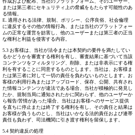
作成および配布、当社のプラットフォーム、そのユーザー、
または第三者にセキュリティ上の脅威をもたらす可能性のあ
る情報。
E. 適用される法律、規制、ポリシー、公序良俗、社会倫理
に違反するその他の情報行為、または当社のプラットフォー
ムの正常な運営を妨害し、他のユーザーまたは第三者の正当
な権利と利益を侵害する内容。
5.3 お客様は、当社が法令または本契約の要件を満たしてい
るかどうかを審査する権利を有し、審査結果に基づいて当該
コンテンツをフィルタリング、削除、または非表示にする権
利を有することに同意するものとします。当社は、お客様ま
たは第三者に対して一切の責任を負わないものとします。お
客様の利用行為またはアップロード、保存、公開、共有され
た情報コンテンツが違法である場合、当社が積極的に発見し
たか、規制当局に通知されたかに関わらず、他のユーザーか
ら報告/苦情があった場合、当社はお客様へのサービス提供
を直ちに停止または終了する権利を有し、その責任と結果は
お客様が負うものとし、当社はいかなる法的責任および連帯
責任も負わず、司法機関に引き渡す権利を留保します。
5.4 契約違反の処理