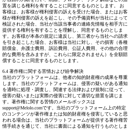
置を講じる権利を有することに同意するものとします。 お
客様は、お客様が権利侵害の訴えを受けた場合、またはお客
様が権利侵害の訴えを起こし、その予備資料が当社によって
検証された場合、当社が当該当事者の連絡先情報を相手方に
提供する権利を有することを理解し、同意するものとしま
す。お客様が本条の規定に違反し、第三者から当社への請求
を引き起こした場合、お客様は当社に対し、その損害（各種
賠償金、弁護士費用、訴訟費用、公証人費用、その他の合理
的な費用を含みますが、これらに限定されません）を全額賠
償することに同意するものとします。
6.4 著作権に関する苦情および紛争解決
当社のプラットフォームは、他者の知的財産権の成果を尊重
します。当社のプラットフォームは、侵害の疑いがある通知
を適時に処理・調査し、関連する法律および規制に従って、
侵害の疑いまたは実際の侵害に対して適切な措置を講じま
す。著作権に関する苦情のメールボックスは
support@Melolo.comです。当社のプラットフォーム上の特定
のコンテンツが著作権または知的財産権を侵害していると思
われる場合は、当社のプラットフォームが提供する著作権苦
情手続きを通じて、当社に書面による通知を行うものとしま