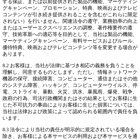
する保証、または以前提供された製品の機能、マーケティン
グキャンペーン、プロモーション、特典、映画およびテレビ
コンテンツが引き続き提供されることを含むがこれらに限定
されない）を行いません。関連法令の遵守、業務効率の向上
またはユーザーエクスペリエンスの調整、著作権要件の遵
守、技術革新への適応等を目的として、当社は製品の機能、
マーケティングキャンペーン、有料サービスおよびルール、
優待特典、映画およびテレビコンテンツ等を変更する場合が
あります。
8.2 お客様は、当社が法律に基づき相応の義務を負うことを
理解し、同意するものとします。ただし、情報ネットワーク
機器の保守、接続障害、コンピューター、通信またはその他
のシステム障害、ハッキング、コンピューターウイルス、停
電、ストライキ、暴動、火災、洪水、暴風雨、爆発、戦争、
政府の行為、司法行政機関またはその結果としてお客様に生
じた不可抗力の事由によりお客様に生じた損害については、
当社は法律および政策によって認められる範囲内で責任を負
います。
8.3 法令により当社の責任が明示的に規定されている場合を
除き、お客様による本サービスの利用および本サービスを通