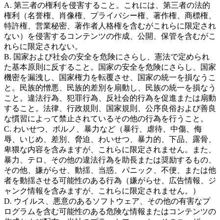
A. 第三者の権利を侵害すること。これには、第三者の法的
権利（名誉権、肖像権、プライバシー権、著作権、商標権、
特許権、営業秘密、著作者人格権を含むがこれらに限定され
ない）を侵害するコンテンツの作成、公開、保管を含むがこ
れらに限定されない。
B. 国家および社会の安全を危険にさらし、憲法で定められ
た基本原則に反すること。国家の安全を危険にさらし、国家
機密を漏洩し、国家権力を転覆させ、国家の統一を損なうこ
と。民族的憎悪、民族的差別を扇動し、民族の統一を損なう
こと。違法行為、犯罪行為、反社会的行為を促進または扇動
すること。法律、行政規則、国家規則、公序良俗および善良
な慣習によって禁止されているその他の行為を行うこと。
C. わいせつ、ポルノ、暴力など（暴行、虐待、中傷、侮
辱、いじめ、差別、脅迫、わいせつ、暴力的、下品、露骨、
卑猥な内容を含みますが、これらに限定されません。また、
暴力、テロ、その他の違法行為を助長または奨励するもの、
その他、嫌がらせ、動揺、当惑、パニック、不便、または他
者を動揺させる可能性のある行為（嫌がらせ、広告情報、ジ
ャンク情報を含みますが、これらに限定されません。）
D. ウイルス、悪意のあるソフトウェア、その他の有害なプ
ログラムを含む可能性のある危険な情報またはコンテンツの