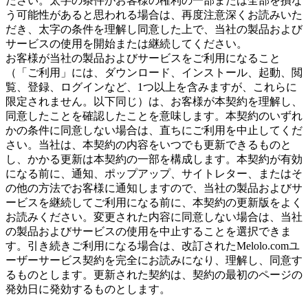
ださい。太字の条件がお客様の権利の一部または全部を損な
う可能性があると思われる場合は、再度注意深くお読みいた
だき、太字の条件を理解し同意した上で、当社の製品および
サービスの使用を開始または継続してください。
お客様が当社の製品およびサービスをご利用になること
（「ご利用」には、ダウンロード、インストール、起動、閲
覧、登録、ログインなど、1つ以上を含みますが、これらに
限定されません。以下同じ）は、お客様が本契約を理解し、
同意したことを確認したことを意味します。本契約のいずれ
かの条件に同意しない場合は、直ちにご利用を中止してくだ
さい。当社は、本契約の内容をいつでも更新できるものと
し、かかる更新は本契約の一部を構成します。本契約が有効
になる前に、通知、ポップアップ、サイトレター、またはそ
の他の方法でお客様に通知しますので、当社の製品およびサ
ービスを継続してご利用になる前に、本契約の更新版をよく
お読みください。変更された内容に同意しない場合は、当社
の製品およびサービスの使用を中止することを選択できま
す。引き続きご利用になる場合は、改訂されたMelolo.comユ
ーザーサービス契約を完全にお読みになり、理解し、同意す
るものとします。更新された契約は、契約の最初のページの
発効日に発効するものとします。