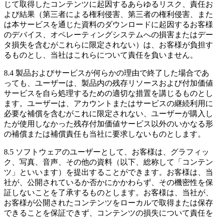
じて取得したコンテンツに起因するあらゆるリスク、責任お
よび結果（第三者による権利侵害、第三者の権利侵害、また
は本サービスを通じた資料のダウンロードに起因するお客様
のデバイス、オペレーティングシステムへの損害またはデー
タ損失を含むがこれらに限定されない）は、お客様が負担す
るものとし、当社はこれらについて責任を負いません。
8.4 製品およびサービスが何らかの理由で終了した場合であ
っても、ユーザーは、製品内の残存リソースおよび付加価値
サービスを自ら処理するための適切な措置を講じるものとし
ます。ユーザーは、アカウントまたはサービスの継続利用に
必要な補償を含むがこれに限定されない、ユーザーが購入し
たが使用しなかった残存付加価値サービス以外のいかなる形
の補償または補償責任も当社に要求しないものとします。
8.5 ソフトウェアのユーザーとして、お客様は、グラフィッ
ク、写真、音声、その他の資料（以下、総称して「コンテン
ツ」といいます）を提出することができます。お客様は、当
社が、公開されているか否かにかかわらず、その機密性を保
証しないことを了承するものとします。お客様は、当社が、
お客様が公開されたコンテンツをローカルで取得または保存
できることを保証できず、コンテンツの損失について責任を