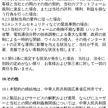
客様と当社との間のその他の契約、当社のプラットフォーム
規則に違反した場合、または当社の評判、権利、利益を損な
う行為を行った場合;
9.2.3 規制当局の要件に従った場合;
9.2.4 システムセキュリティなどの緊急事態の場合;
9.2.5 当社のプラットフォームの制御不能な要因（ハッカー
攻撃、電気通信分野の技術調整による重大な影響、政府の規
制による一時的な閉鎖、ウイルスの侵入、その他インターネ
ットの正常な運用に影響を与える状況など、当社が予見、回
避、克服できない客観的な状況を指します。）
9.3 第9.2条に規定する状況が発生した場合、当社は、法令に
別段の定めがない限り、お客様および第三者に対して一切の
責任を負いません。
10.その他
10.1 本契約の締結地は、中華人民共和国広東省広州市です。
10.2 製品およびサービスの解釈および適用、ならびにユーザ
ーと当社との間の権利義務関係については、中華人民共和国