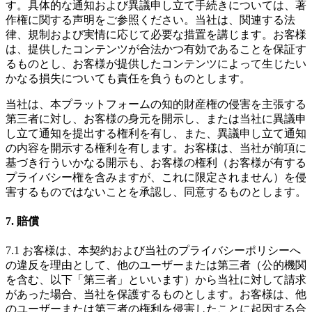
す。具体的な通知および異議申し立て手続きについては、著
作権に関する声明をご参照ください。当社は、関連する法
律、規制および実情に応じて必要な措置を講じます。お客様
は、提供したコンテンツが合法かつ有効であることを保証す
るものとし、お客様が提供したコンテンツによって生じたい
かなる損失についても責任を負うものとします。
当社は、本プラットフォームの知的財産権の侵害を主張する
第三者に対し、お客様の身元を開示し、または当社に異議申
し立て通知を提出する権利を有し、また、異議申し立て通知
の内容を開示する権利を有します。お客様は、当社が前項に
基づき行ういかなる開示も、お客様の権利（お客様が有する
プライバシー権を含みますが、これに限定されません）を侵
害するものではないことを承認し、同意するものとします。
7. 賠償
7.1 お客様は、本契約および当社のプライバシーポリシーへ
の違反を理由として、他のユーザーまたは第三者（公的機関
を含む、以下「第三者」といいます）から当社に対して請求
があった場合、当社を保護するものとします。お客様は、他
のユーザーまたは第三者の権利を侵害したことに起因する合