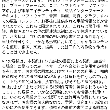
同意するものとします。当社のプラットフォーム上の情報に
は、プラットフォーム名、ロゴ、ソフトウェア、ソフトウェ
ア名および事業アイデンティティ、製品インターフェース、
テキスト、ソフトウェア、音声、動画、写真、グラフ、すべ
ての広告コンテンツ、お客様に提供される事業情報などが含
まれますが、これらに限定されません。これらは著作権、特
許、商標およびその他の関連法規制によって保護されていま
す。お客様は、当社の事前の明示的な書面による同意なく、
当社の許可なく、いかなる形式においても、かかるコンテン
ツを使用、複製、変更、編集、または二次的著作物を作成す
ることはできません。
6.2 お客様は、本契約および当社の書面による契約（該当す
る場合）に従ってのみ、本サービスを合法的に使用する権利
を有します。お客様の同意および本サービスの利用は、知的
財産権その他の法的権利の譲渡または移転を伴うものではな
く、上記の知的財産権、所有権およびその他の法的権利は、
当社および／または対応する権利保有者に留保されるものと
します。お客様は、いかなる形態においても情報の利用中
に、いかなる商業クラスの認可または許可も取得したとはみ
なされず、お客様の個人的な娯楽、学習、研究または鑑賞の
ためにのみ使用できます。債権者の事前の書面による同意な