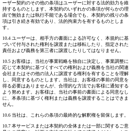
ーザー契約のその他の条項はユーザーに対する法的効力を維
持するものとします。本契約のいずれかの条項が何らかの理
由で無効または執行不能である場合でも、本契約の残りの条
項は引き続き有効であり、法的拘束力を有するものとしま
す。
10.4 ユーザーは、相手方の書面による許可なく、本規約に基
づいて付与された権利を譲渡または移転したり、指定された
責任および義務を第三者に譲渡したりしてはなりません。
10.5 お客様は、当社が事業戦略を独自に決定し、事業調整に
応じて本契約に基づくすべての権利および義務を当社の関連
会社またはその他の法人に譲渡する権利を有することを理解
し、同意するものとします。当社は、お客様の事前の同意を
得る必要はありませんが、合理的な方法でお客様に通知する
よう努めます。お客様は、当社の事前の書面による同意なし
に、本条項に基づく権利または義務を譲渡することはできま
せん。
10.6 当社は、これらの条項の最終的な解釈権を留保します。
10.7 本サービスまたは本契約の全体または一部に関するご意