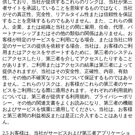
供しており、当社が提供するこれらのリンクは、当社が第三
者サイトを承認していることを意味するものではなく、当社
がその真正性、完全性、リアルタイム性または信頼性を保証
することを意味するものでもありません。また、これらの個
人、企業、または組織と当社との間に雇用、任命、代理、パ
ートナーシップまたはその他の類似の関係はありません。お
客様が特定のサービスをご利用になる場合、または当社に特
定のサービスの提供を依頼する場合、当社は、お客様のご利
用またはアクセスをサポートするために、第三者のシステム
にアクセスしたり、第三者を介してアクセスしたりすること
があります。ご利用またはアクセスの結果は第三者によって
提供されますが、当社はその安全性、正確性、内容、有効
性、その他の不確実なリスクについて保証するものではあり
ません。これらのリスクは、お客様がこれらの第三者のサー
ビスをご利用になる際に適用されます。それぞれの利用規約
については、第三者が提供する利用規約、プライバシーポリ
シー、その他の関連文書をよくお読みになり、第三者の機能
およびサービスを慎重に適用してください。当社は、お客様
と第三者間の利益相反または是正に介入することはありませ
ん。
2.5 お客様は、当社がサービスおよび第三者アプリケーショ