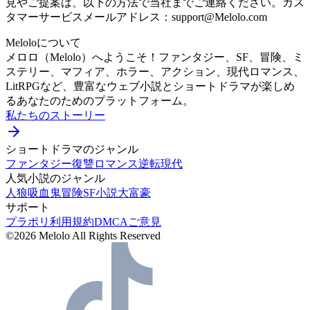
見やご提案は、以下の方法で当社までご連絡ください。カス
タマーサービスメールアドレス：support@Melolo.com
Meloloについて
メロロ（Melolo）へようこそ！ファンタジー、SF、冒険、ミ
ステリー、マフィア、ホラー、アクション、現代ロマンス、
LitRPGなど、豊富なウェブ小説とショートドラマが楽しめ
るあなたのためのプラットフォーム。
私たちのストーリー
ショートドラマのジャンル
ファンタジー
復讐
ロマンス
逆転
現代
人気小説のジャンル
人狼
吸血鬼
冒険
SF小説
大富豪
サポート
プラポリ
利用規約
DMCA
ご意見
©2026 Melolo All Rights Reserved