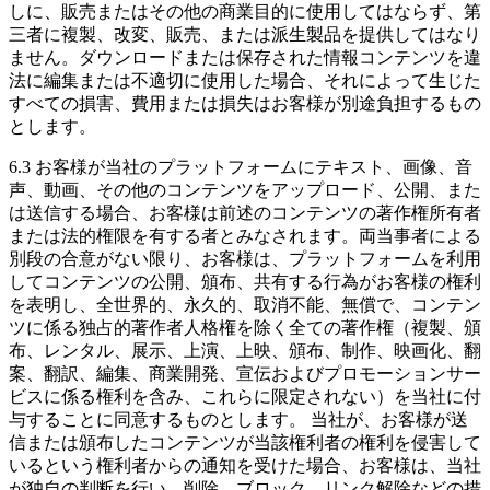
しに、販売またはその他の商業目的に使用してはならず、第
三者に複製、改変、販売、または派生製品を提供してはなり
ません。ダウンロードまたは保存された情報コンテンツを違
法に編集または不適切に使用した場合、それによって生じた
すべての損害、費用または損失はお客様が別途負担するもの
とします。
6.3 お客様が当社のプラットフォームにテキスト、画像、音
声、動画、その他のコンテンツをアップロード、公開、また
は送信する場合、お客様は前述のコンテンツの著作権所有者
または法的権限を有する者とみなされます。両当事者による
別段の合意がない限り、お客様は、プラットフォームを利用
してコンテンツの公開、頒布、共有する行為がお客様の権利
を表明し、全世界的、永久的、取消不能、無償で、コンテン
ツに係る独占的著作者人格権を除く全ての著作権（複製、頒
布、レンタル、展示、上演、上映、頒布、制作、映画化、翻
案、翻訳、編集、商業開発、宣伝およびプロモーションサー
ビスに係る権利を含み、これらに限定されない）を当社に付
与することに同意するものとします。 当社が、お客様が送
信または頒布したコンテンツが当該権利者の権利を侵害して
いるという権利者からの通知を受けた場合、お客様は、当社
が独自の判断を行い、削除、ブロック、リンク解除などの措