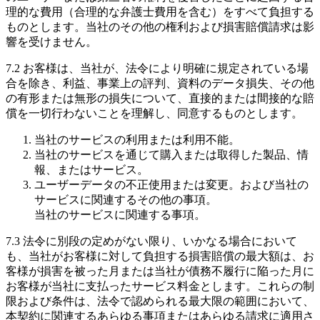
理的な費用（合理的な弁護士費用を含む）をすべて負担する
ものとします。当社のその他の権利および損害賠償請求は影
響を受けません。
7.2 お客様は、当社が、法令により明確に規定されている場
合を除き、利益、事業上の評判、資料のデータ損失、その他
の有形または無形の損失について、直接的または間接的な賠
償を一切行わないことを理解し、同意するものとします。
当社のサービスの利用または利用不能。
当社のサービスを通じて購入または取得した製品、情
報、またはサービス。
ユーザーデータの不正使用または変更。および当社の
サービスに関連するその他の事項。
当社のサービスに関連する事項。
7.3 法令に別段の定めがない限り、いかなる場合において
も、当社がお客様に対して負担する損害賠償の最大額は、お
客様が損害を被った月または当社が債務不履行に陥った月に
お客様が当社に支払ったサービス料金とします。これらの制
限および条件は、法令で認められる最大限の範囲において、
本契約に関連するあらゆる事項またはあらゆる請求に適用さ