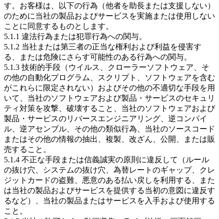
す。お客様は、以下の行為（他者を助長または支援しない）
のために当社の製品およびサービスを実施または使用しない
ことに同意するものとします。
5.1.1 違法行為または犯罪行為への関与。
5.1.2 当社または第三者の正当な権利および利益を侵害す
る、または危険にさらす可能性のある行為への関与。
5.1.3 技術的手段（ウイルス、クローラーソフトウェア、そ
の他の自動化プログラム、スクリプト、ソフトウェアを含む
がこれらに限定されない）およびその他の不適切な手段を用
いて、当社のソフトウェアおよび製品・サービスのセキュリ
ティ対策を攻撃、破壊すること、当社のソフトウェアおよび
製品・サービスのリバースエンジニアリング、逆コンパイ
ル、逆アセンブル、その他の類似行為、当社のソースコード
またはその他の情報の抽出、複製、改ざん、公開、または販
売すること。
5.1.4 不正な手段または信義誠実の原則に違反して（ルール
の抜け穴、システムの抜け穴、為替レートのギャップ、クレ
ジットカードの盗難、悪意のある払い戻しを利用する、また
は当社の製品およびサービスを提供する当初の意図に違反す
るなど）、当社の製品またはサービスを入手および使用する
こと。