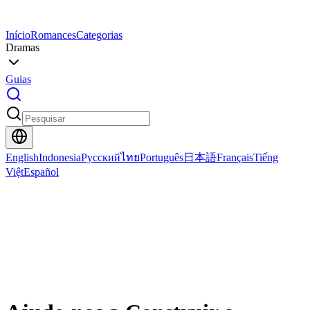
Início
Romances
Categorias
Dramas
Guias
English
Indonesia
Русский
ไทย
Português
日本語
Français
Tiếng
Việt
Español