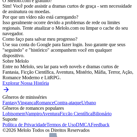
O Melolo.com é gratuito?
Sim! Você pode assistir a dramas curtos de graça - sem necessidade
de assinatura ou moedas.
Por que um vídeo não está carregando?
Isso geralmente ocorre devido a problemas de rede ou limites
regionais. Tente atualizar o Melolo.com ou limpar o cache do seu
navegador.
Como faço para salvar meu progresso?
Use sua conta do Google para fazer login. Isso garante que seus
"seguindo" e "histórico" acompanhem você em qualquer
dispositivo.
Sobre Melolo
Entre no Melolo, seu lar para web novels e dramas curtos de
Fantasia, Ficção Científica, Aventura, Mistério, Máfia, Terror, Ação,
Romance Moderno e LitRPG.
Explorar Nossa História
Gêneros de minisséries
Fantasy
Vingança
Romance
Contra-ataque
Urbano
Gêneros de romances populares
Lobisomem
Vampiro
Aventura
Ficção Científica
Bilionário
Suporte
Política de Privacidade
Termos de Uso
DMCA
Feedback
©2026 Melolo Todos os Direitos Reservados