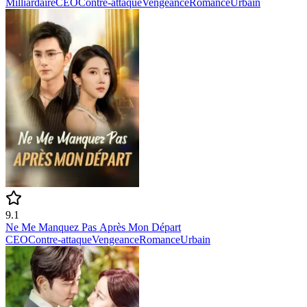
Milliardaire
CEO
Contre-attaque
Vengeance
Romance
Urbain
9.1
Ne Me Manquez Pas Après Mon Départ
CEO
Contre-attaque
Vengeance
Romance
Urbain