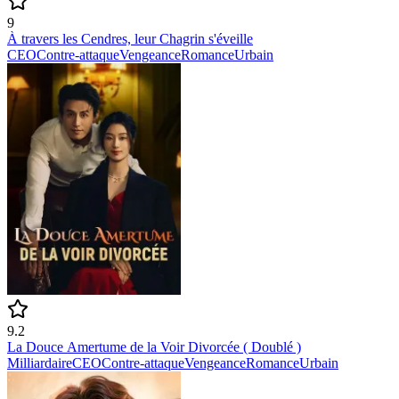
9
À travers les Cendres, leur Chagrin s'éveille
CEO
Contre-attaque
Vengeance
Romance
Urbain
9.2
La Douce Amertume de la Voir Divorcée ( Doublé )
Milliardaire
CEO
Contre-attaque
Vengeance
Romance
Urbain