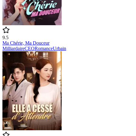
9.5
Ma Chérie, Ma Douceur
Milliardaire
CEO
Romance
Urbain