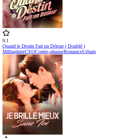
9.1
Quand le Destin Fait un Détour ( Doublé )
Milliardaire
CEO
Contre-attaque
Romance
Urbain