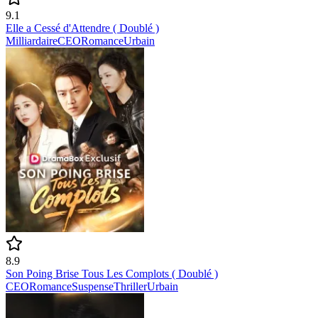
9.1
Elle a Cessé d'Attendre ( Doublé )
Milliardaire
CEO
Romance
Urbain
8.9
Son Poing Brise Tous Les Complots ( Doublé )
CEO
Romance
Suspense
Thriller
Urbain