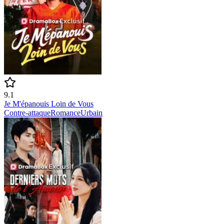
9.1
Je M'épanouis Loin de Vous
Contre-attaque
Romance
Urbain