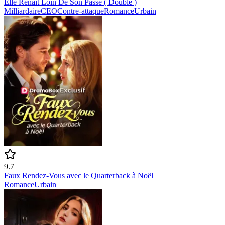
Elle Renaît Loin De Son Passé ( Doublé )
Milliardaire
CEO
Contre-attaque
Romance
Urbain
9.7
Faux Rendez-Vous avec le Quarterback à Noël
Romance
Urbain