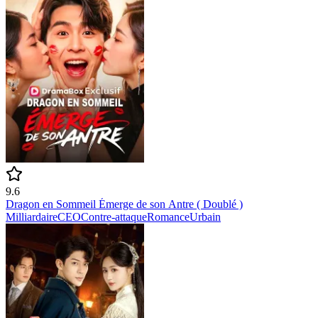
9.6
Dragon en Sommeil Émerge de son Antre ( Doublé )
Milliardaire
CEO
Contre-attaque
Romance
Urbain