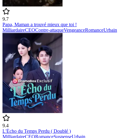
9.7
Papa, Maman a trouvé mieux que toi !
Milliardaire
CEO
Contre-attaque
Vengeance
Romance
Urbain
9.4
L'Écho du Temps Perdu ( Doublé )
Milliardaire
CEO
Romance
Suspense
Urbain