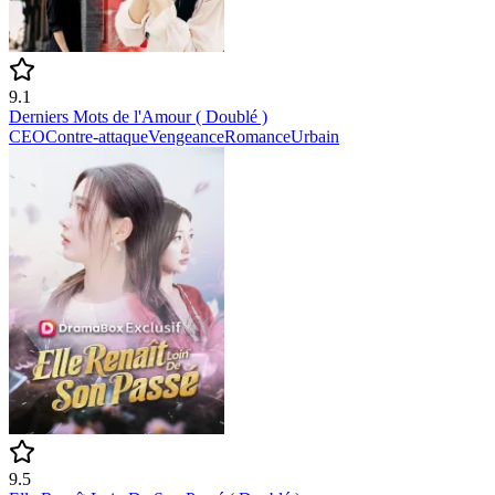
9.1
Derniers Mots de l'Amour ( Doublé )
CEO
Contre-attaque
Vengeance
Romance
Urbain
9.5