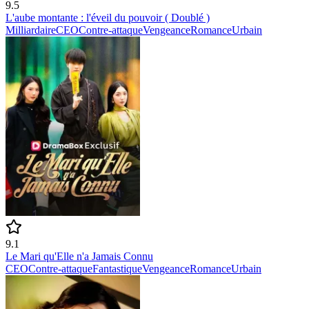
9.5
L'aube montante : l'éveil du pouvoir ( Doublé )
Milliardaire
CEO
Contre-attaque
Vengeance
Romance
Urbain
9.1
Le Mari qu'Elle n'a Jamais Connu
CEO
Contre-attaque
Fantastique
Vengeance
Romance
Urbain