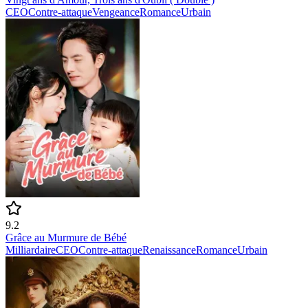
CEO
Contre-attaque
Vengeance
Romance
Urbain
9.2
Grâce au Murmure de Bébé
Milliardaire
CEO
Contre-attaque
Renaissance
Romance
Urbain