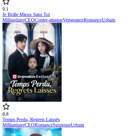
9.1
Je Brille Mieux Sans Toi
Milliardaire
CEO
Contre-attaque
Vengeance
Romance
Urbain
8.8
Temps Perdu, Regrets Laissés
Milliardaire
CEO
Romance
Suspense
Urbain