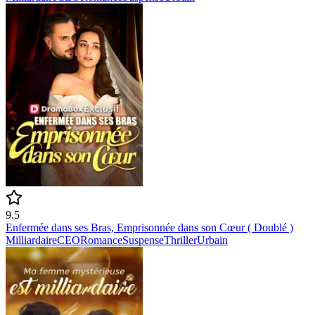
9.5
Enfermée dans ses Bras, Emprisonnée dans son Cœur ( Doublé )
Milliardaire
CEO
Romance
Suspense
Thriller
Urbain