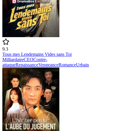
9.3
Tous mes Lendemains Vides sans Toi
Milliardaire
CEO
Contre-
attaque
Renaissance
Vengeance
Romance
Urbain