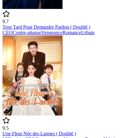
9.7
Trop Tard Pour Demander Pardon ( Doublé )
CEO
Contre-attaque
Vengeance
Romance
Urbain
9.5
Une Fleur Née des Larmes ( Doublé )