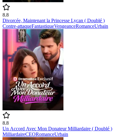
8.8
Divorcée, Maintenant la Princesse Lycan ( Doublé )
Contre-attaque
Fantastique
Vengeance
Romance
Urbain
8.8
Un Accord Avec Mon Donateur Milliardaire ( Doublé )
Milliardaire
CEO
Romance
Urbain