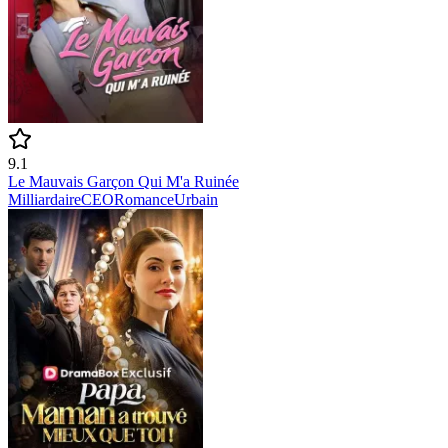
9.1
Le Mauvais Garçon Qui M'a Ruinée
Milliardaire
CEO
Romance
Urbain