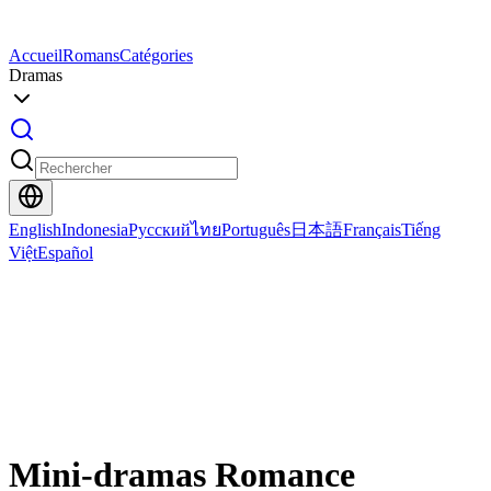
Accueil
Romans
Catégories
Dramas
English
Indonesia
Русский
ไทย
Português
日本語
Français
Tiếng
Việt
Español
Mini-dramas Romance