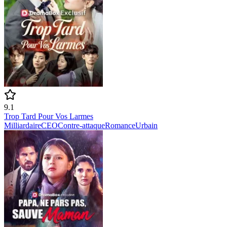
9.1
Trop Tard Pour Vos Larmes
Milliardaire
CEO
Contre-attaque
Romance
Urbain