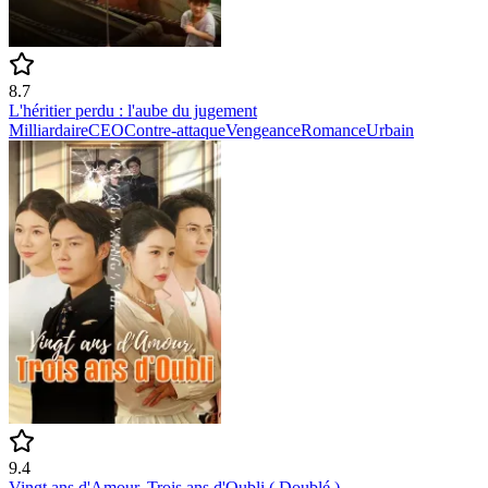
8.7
L'héritier perdu : l'aube du jugement
Milliardaire
CEO
Contre-attaque
Vengeance
Romance
Urbain
9.4
Vingt ans d'Amour, Trois ans d'Oubli ( Doublé )